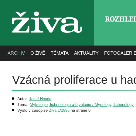
ROZHLE
živa
ARCHIV
O ŽIVĚ
TÉMATA
AKTUALITY
FOTOGALERI
Vzácná proliferace u h
Autor:
Josef Houda
Téma:
Mykologie, lichenologie a bryologie / Mycology, lichenology
Vyšlo v časopise
Živa 1/1995
na straně 8