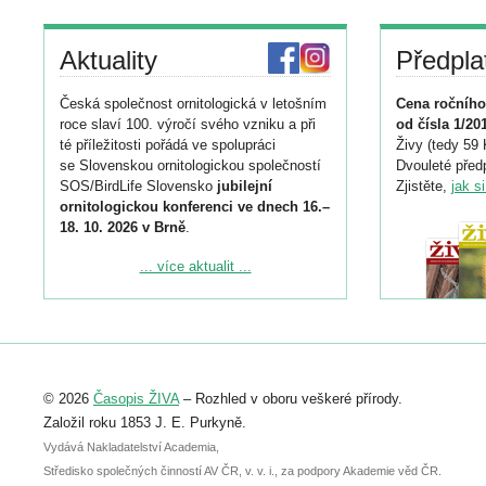
Aktuality
Předpla
Česká společnost ornitologická v letošním
Cena ročního
roce slaví 100. výročí svého vzniku a při
od čísla 1/20
té příležitosti pořádá ve spolupráci
Živy (tedy 59 
se Slovenskou ornitologickou společností
Dvouleté předp
SOS/BirdLife Slovensko
jubilejní
Zjistěte,
jak s
ornitologickou konferenci ve dnech 16.–
18. 10. 2026 v Brně
.
Podrobnější informace ke konferenci
... více aktualit ...
naleznete zde:
https://www.birdlife.cz/konference-2026/
Registrovat se můžete do 6. září.
Upozorňujeme, že termín pro odeslání
© 2026
Časopis ŽIVA
– Rozhled v oboru veškeré přírody.
abstraktu přihlášené přednášky nebo
posteru je už 30. června.
Založil roku 1853 J. E. Purkyně.
Vydává Nakladatelství Academia,
Středisko společných činností AV ČR, v. v. i., za podpory Akademie věd ČR.