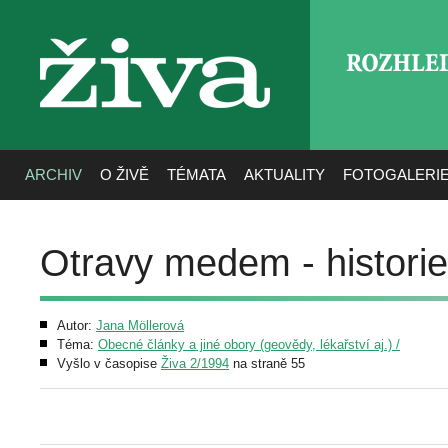
ROZHLE
živa
ARCHIV
O ŽIVĚ
TÉMATA
AKTUALITY
FOTOGALERI
Otravy medem - histori
Autor:
Jana Möllerová
Téma:
Obecné články a jiné obory (geovědy, lékařství aj.) /
Vyšlo v časopise
Živa 2/1994
na straně 55