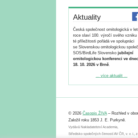
Aktuality
Česká společnost ornitologická v le
roce slaví 100. výročí svého vzniku 
té příležitosti pořádá ve spolupráci
se Slovenskou ornitologickou společ
SOS/BirdLife Slovensko
jubilejní
ornitologickou konferenci ve dnec
18. 10. 2026 v Brně
.
Podrobnější informace ke konferenc
... více aktualit ...
naleznete zde:
https://www.birdlife.cz/konference-2
Registrovat se můžete do 6. září.
Upozorňujeme, že termín pro odeslá
© 2026
Časopis ŽIVA
– Rozhled v obor
abstraktu přihlášené přednášky neb
posteru je už 30. června.
Založil roku 1853 J. E. Purkyně.
Vydává Nakladatelství Academia,
Středisko společných činností AV ČR, v. v. i.