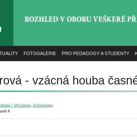
ROZHLED V OBORU VEŠ
TUALITY
FOTOGALERIE
PRO PEDAGOGY A STUDENTY
rová - vzácná houba časné
yologie / Mycology, lichenology
raně 4