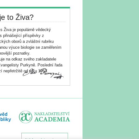
je to Živa?
s Živa je populárně vědecký
s přinášející příspěvky z
ických oborů a zvláštní rubriku
nou výuce biologie se zaměřením
novější poznatky.
je na odkaz svého zakladatele
vangelisty Purkyně. Poslední řada
í nepřetržitě od roku 1953.