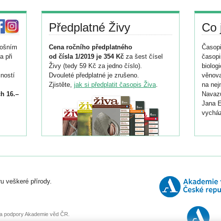
Předplatné Živy
Co 
tošním
Cena ročního předplatného
Časopi
a při
od čísla 1/2019 je 354 Kč
za šest čísel
časopi
Živy (tedy 59 Kč za jedno číslo).
biolog
ností
Dvouleté předplatné je zrušeno.
věnova
Zjistěte,
jak si předplatit časopis Živa
.
na nej
h 16.–
Navazu
Jana E
vycház
i
026/
ní
u veškeré přírody.
o
, za podpory Akademie věd ČR.