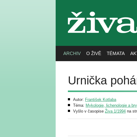
živa
ARCHIV
O ŽIVĚ
TÉMATA
AK
Urnička pohá
Autor:
František Kotlaba
Téma:
Mykologie, lichenologie a br
Vyšlo v časopise
Živa 1/1994
na st