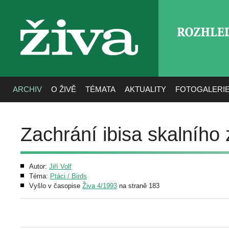
ROZHLE
živa
ARCHIV
O ŽIVĚ
TÉMATA
AKTUALITY
FOTOGALERI
Zachrání ibisa skalního
Autor:
Jiří Volf
Téma:
Ptáci / Birds
Vyšlo v časopise
Živa 4/1993
na straně 183