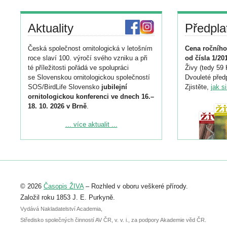
Aktuality
Předpla
Česká společnost ornitologická v letošním
Cena ročního
roce slaví 100. výročí svého vzniku a při
od čísla 1/20
té příležitosti pořádá ve spolupráci
Živy (tedy 59 
se Slovenskou ornitologickou společností
Dvouleté předp
SOS/BirdLife Slovensko
jubilejní
Zjistěte,
jak s
ornitologickou konferenci ve dnech 16.–
18. 10. 2026 v Brně
.
Podrobnější informace ke konferenci
... více aktualit ...
naleznete zde:
https://www.birdlife.cz/konference-2026/
Registrovat se můžete do 6. září.
Upozorňujeme, že termín pro odeslání
© 2026
Časopis ŽIVA
– Rozhled v oboru veškeré přírody.
abstraktu přihlášené přednášky nebo
posteru je už 30. června.
Založil roku 1853 J. E. Purkyně.
Vydává Nakladatelství Academia,
Středisko společných činností AV ČR, v. v. i., za podpory Akademie věd ČR.