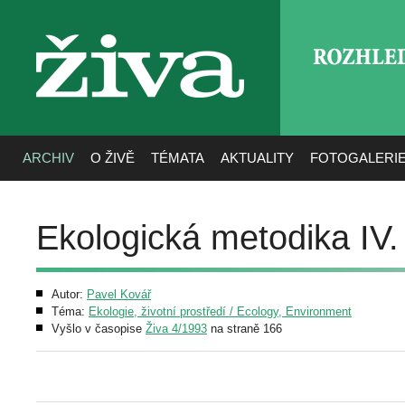
ROZHLE
živa
ARCHIV
O ŽIVĚ
TÉMATA
AKTUALITY
FOTOGALERI
Ekologická metodika IV.
Autor:
Pavel Kovář
Téma:
Ekologie, životní prostředí / Ecology, Environment
Vyšlo v časopise
Živa 4/1993
na straně 166