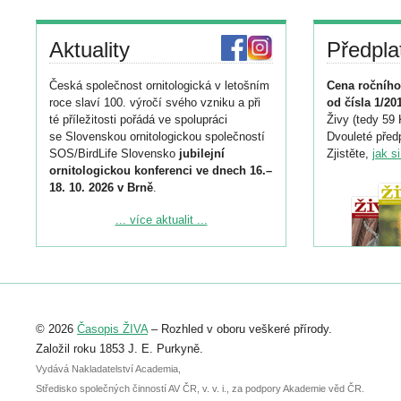
Aktuality
Předpla
Česká společnost ornitologická v letošním
Cena ročního
roce slaví 100. výročí svého vzniku a při
od čísla 1/20
té příležitosti pořádá ve spolupráci
Živy (tedy 59 
se Slovenskou ornitologickou společností
Dvouleté předp
SOS/BirdLife Slovensko
jubilejní
Zjistěte,
jak s
ornitologickou konferenci ve dnech 16.–
18. 10. 2026 v Brně
.
Podrobnější informace ke konferenci
... více aktualit ...
naleznete zde:
https://www.birdlife.cz/konference-2026/
Registrovat se můžete do 6. září.
Upozorňujeme, že termín pro odeslání
© 2026
Časopis ŽIVA
– Rozhled v oboru veškeré přírody.
abstraktu přihlášené přednášky nebo
posteru je už 30. června.
Založil roku 1853 J. E. Purkyně.
Vydává Nakladatelství Academia,
Středisko společných činností AV ČR, v. v. i., za podpory Akademie věd ČR.