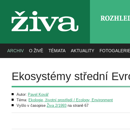
ROZHLE
živa
ARCHIV
O ŽIVĚ
TÉMATA
AKTUALITY
FOTOGALERI
Ekosystémy střední Evro
Autor:
Pavel Kovář
Téma:
Ekologie, životní prostředí / Ecology, Environment
Vyšlo v časopise
Živa 2/1993
na straně 67