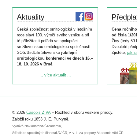
Aktuality
Předpla
Česká společnost ornitologická v letošním
Cena ročního
roce slaví 100. výročí svého vzniku a při
od čísla 1/20
té příležitosti pořádá ve spolupráci
Živy (tedy 59 
se Slovenskou ornitologickou společností
Dvouleté předp
SOS/BirdLife Slovensko
jubilejní
Zjistěte,
jak s
ornitologickou konferenci ve dnech 16.–
18. 10. 2026 v Brně
.
Podrobnější informace ke konferenci
... více aktualit ...
naleznete zde:
https://www.birdlife.cz/konference-2026/
Registrovat se můžete do 6. září.
Upozorňujeme, že termín pro odeslání
© 2026
Časopis ŽIVA
– Rozhled v oboru veškeré přírody.
abstraktu přihlášené přednášky nebo
posteru je už 30. června.
Založil roku 1853 J. E. Purkyně.
Vydává Nakladatelství Academia,
Středisko společných činností AV ČR, v. v. i., za podpory Akademie věd ČR.