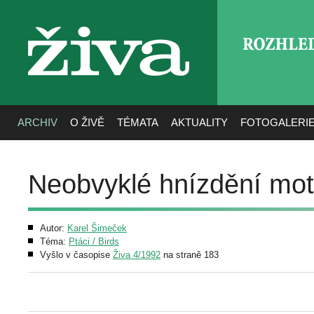
ROZHLE
živa
ARCHIV
O ŽIVĚ
TÉMATA
AKTUALITY
FOTOGALERI
Neobvyklé hnízdění mot
Autor:
Karel Šimeček
Téma:
Ptáci / Birds
Vyšlo v časopise
Živa 4/1992
na straně 183