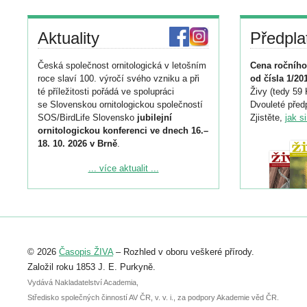
Aktuality
Předpla
Česká společnost ornitologická v letošním
Cena ročního
roce slaví 100. výročí svého vzniku a při
od čísla 1/20
té příležitosti pořádá ve spolupráci
Živy (tedy 59 
se Slovenskou ornitologickou společností
Dvouleté předp
SOS/BirdLife Slovensko
jubilejní
Zjistěte,
jak s
ornitologickou konferenci ve dnech 16.–
18. 10. 2026 v Brně
.
Podrobnější informace ke konferenci
... více aktualit ...
naleznete zde:
https://www.birdlife.cz/konference-2026/
Registrovat se můžete do 6. září.
Upozorňujeme, že termín pro odeslání
© 2026
Časopis ŽIVA
– Rozhled v oboru veškeré přírody.
abstraktu přihlášené přednášky nebo
posteru je už 30. června.
Založil roku 1853 J. E. Purkyně.
Vydává Nakladatelství Academia,
Středisko společných činností AV ČR, v. v. i., za podpory Akademie věd ČR.