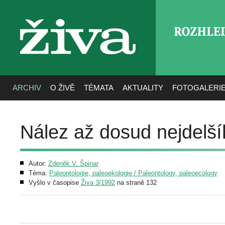
ROZHLE
živa
ARCHIV
O ŽIVĚ
TÉMATA
AKTUALITY
FOTOGALERI
Nález až dosud nejdelš
Autor:
Zdeněk V. Špinar
Téma:
Paleontologie, paleoekologie / Paleontology, paleoecology
Vyšlo v časopise
Živa 3/1992
na straně 132