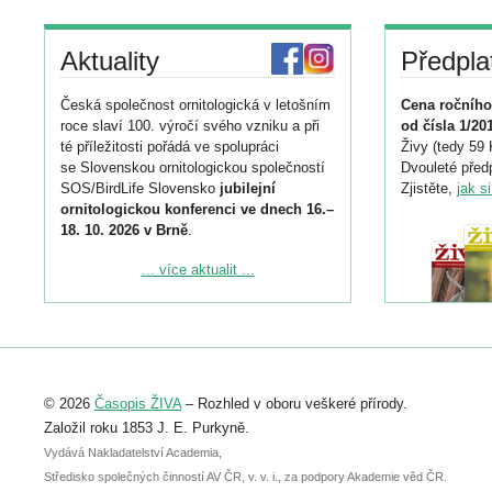
Aktuality
Předpla
Česká společnost ornitologická v letošním
Cena ročního
roce slaví 100. výročí svého vzniku a při
od čísla 1/20
té příležitosti pořádá ve spolupráci
Živy (tedy 59 
se Slovenskou ornitologickou společností
Dvouleté předp
SOS/BirdLife Slovensko
jubilejní
Zjistěte,
jak s
ornitologickou konferenci ve dnech 16.–
18. 10. 2026 v Brně
.
Podrobnější informace ke konferenci
... více aktualit ...
naleznete zde:
https://www.birdlife.cz/konference-2026/
Registrovat se můžete do 6. září.
Upozorňujeme, že termín pro odeslání
© 2026
Časopis ŽIVA
– Rozhled v oboru veškeré přírody.
abstraktu přihlášené přednášky nebo
posteru je už 30. června.
Založil roku 1853 J. E. Purkyně.
Vydává Nakladatelství Academia,
Středisko společných činností AV ČR, v. v. i., za podpory Akademie věd ČR.