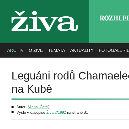
ROZHLE
živa
ARCHIV
O ŽIVĚ
TÉMATA
AKTUALITY
FOTOGALERI
Leguáni rodů Chamaeleo
na Kubě
Autor:
Michal Černý
Vyšlo v časopise
Živa 2/1992
na straně 81