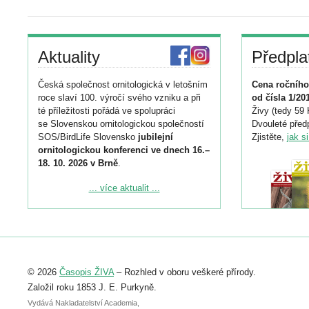
Aktuality
Předpla
Česká společnost ornitologická v letošním
Cena ročního
roce slaví 100. výročí svého vzniku a při
od čísla 1/20
té příležitosti pořádá ve spolupráci
Živy (tedy 59 
se Slovenskou ornitologickou společností
Dvouleté předp
SOS/BirdLife Slovensko
jubilejní
Zjistěte,
jak s
ornitologickou konferenci ve dnech 16.–
18. 10. 2026 v Brně
.
Podrobnější informace ke konferenci
... více aktualit ...
naleznete zde:
https://www.birdlife.cz/konference-2026/
Registrovat se můžete do 6. září.
Upozorňujeme, že termín pro odeslání
© 2026
Časopis ŽIVA
– Rozhled v oboru veškeré přírody.
abstraktu přihlášené přednášky nebo
posteru je už 30. června.
Založil roku 1853 J. E. Purkyně.
Vydává Nakladatelství Academia,