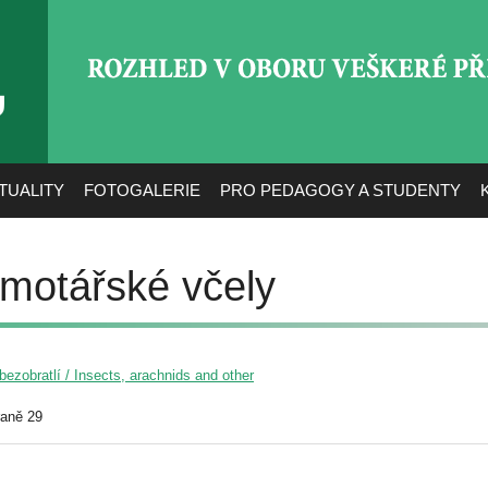
ROZHLED V OBORU VEŠ
TUALITY
FOTOGALERIE
PRO PEDAGOGY A STUDENTY
amotářské včely
ezobratlí / Insects, arachnids and other
raně 29