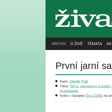
živa
ARCHIV
O ŽIVĚ
TÉMATA
AK
První jarní s
Autor:
Zdeněk Pádr
Téma:
Hmyz, pavoukovci a ostatní b
invertebrates
Vyšlo v časopise
Živa 1/1992
na st