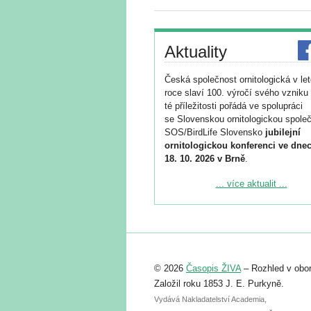
Aktuality
Česká společnost ornitologická v le
roce slaví 100. výročí svého vzniku 
té příležitosti pořádá ve spolupráci
se Slovenskou ornitologickou společ
SOS/BirdLife Slovensko
jubilejní
ornitologickou konferenci ve dnec
18. 10. 2026 v Brně
.
Podrobnější informace ke konferenc
... více aktualit ...
naleznete zde:
https://www.birdlife.cz/konference-2
Registrovat se můžete do 6. září.
Upozorňujeme, že termín pro odeslá
© 2026
Časopis ŽIVA
– Rozhled v obor
abstraktu přihlášené přednášky neb
posteru je už 30. června.
Založil roku 1853 J. E. Purkyně.
Vydává Nakladatelství Academia,