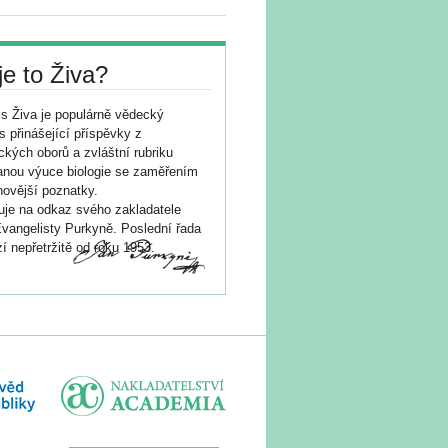
je to Živa?
s Živa je populárně vědecký
s přinášející příspěvky z
ických oborů a zvláštní rubriku
nou výuce biologie se zaměřením
novější poznatky.
je na odkaz svého zakladatele
vangelisty Purkyně. Poslední řada
í nepřetržitě od roku 1953.