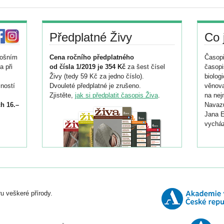
Předplatné Živy
Co 
tošním
Cena ročního předplatného
Časopi
a při
od čísla 1/2019 je 354 Kč
za šest čísel
časopi
Živy (tedy 59 Kč za jedno číslo).
biolog
ností
Dvouleté předplatné je zrušeno.
věnova
Zjistěte,
jak si předplatit časopis Živa
.
na nej
h 16.–
Navazu
Jana E
vycház
i
026/
ní
u veškeré přírody.
o