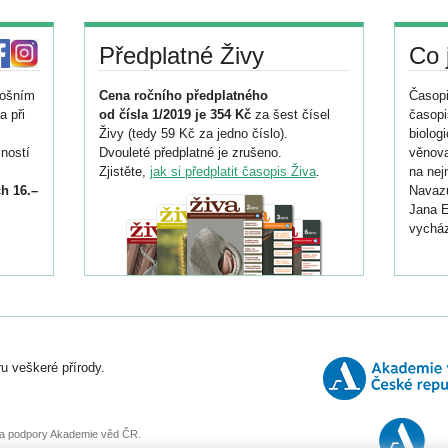
Předplatné Živy
Co 
tošním
Cena ročního předplatného
Časopi
a při
od čísla 1/2019 je 354 Kč
za šest čísel
časopi
Živy (tedy 59 Kč za jedno číslo).
biolog
ností
Dvouleté předplatné je zrušeno.
věnova
Zjistěte,
jak si předplatit časopis Živa
.
na nej
h 16.–
Navazu
Jana E
vycház
i
026/
ní
u veškeré přírody.
o
, za podpory Akademie věd ČR.