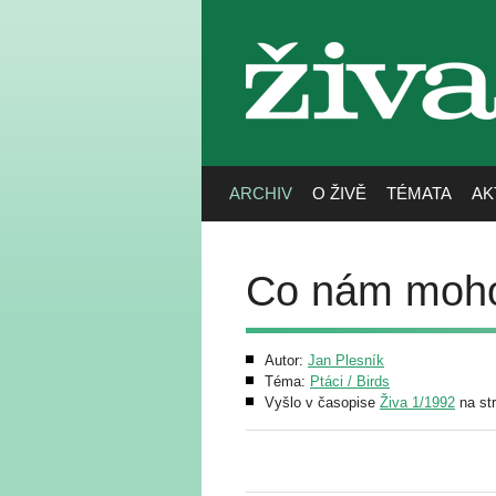
živa
ARCHIV
O ŽIVĚ
TÉMATA
AK
Co nám mohou
Autor:
Jan Plesník
Téma:
Ptáci / Birds
Vyšlo v časopise
Živa 1/1992
na st