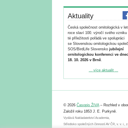
Aktuality
Česká společnost ornitologická v le
roce slaví 100. výročí svého vzniku 
té příležitosti pořádá ve spolupráci
se Slovenskou ornitologickou společ
SOS/BirdLife Slovensko
jubilejní
ornitologickou konferenci ve dnec
18. 10. 2026 v Brně
.
Podrobnější informace ke konferenc
... více aktualit ...
naleznete zde:
https://www.birdlife.cz/konference-2
Registrovat se můžete do 6. září.
Upozorňujeme, že termín pro odeslá
© 2026
Časopis ŽIVA
– Rozhled v obor
abstraktu přihlášené přednášky neb
posteru je už 30. června.
Založil roku 1853 J. E. Purkyně.
Vydává Nakladatelství Academia,
Středisko společných činností AV ČR, v. v. i.