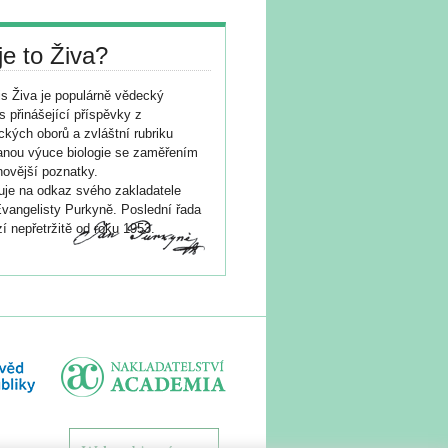
je to Živa?
s Živa je populárně vědecký
s přinášející příspěvky z
ických oborů a zvláštní rubriku
nou výuce biologie se zaměřením
novější poznatky.
je na odkaz svého zakladatele
vangelisty Purkyně. Poslední řada
í nepřetržitě od roku 1953.