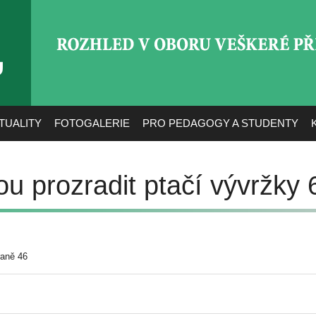
ROZHLED V OBORU VEŠ
TUALITY
FOTOGALERIE
PRO PEDAGOGY A STUDENTY
 prozradit ptačí vývržky 
raně 46