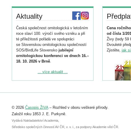
Aktuality
Předpla
Česká společnost ornitologická v letošním
Cena ročního
roce slaví 100. výročí svého vzniku a při
od čísla 1/20
té příležitosti pořádá ve spolupráci
Živy (tedy 59 
se Slovenskou ornitologickou společností
Dvouleté předp
SOS/BirdLife Slovensko
jubilejní
Zjistěte,
jak s
ornitologickou konferenci ve dnech 16.–
18. 10. 2026 v Brně
.
Podrobnější informace ke konferenci
... více aktualit ...
naleznete zde:
https://www.birdlife.cz/konference-2026/
Registrovat se můžete do 6. září.
Upozorňujeme, že termín pro odeslání
© 2026
Časopis ŽIVA
– Rozhled v oboru veškeré přírody.
abstraktu přihlášené přednášky nebo
posteru je už 30. června.
Založil roku 1853 J. E. Purkyně.
Vydává Nakladatelství Academia,
Středisko společných činností AV ČR, v. v. i., za podpory Akademie věd ČR.