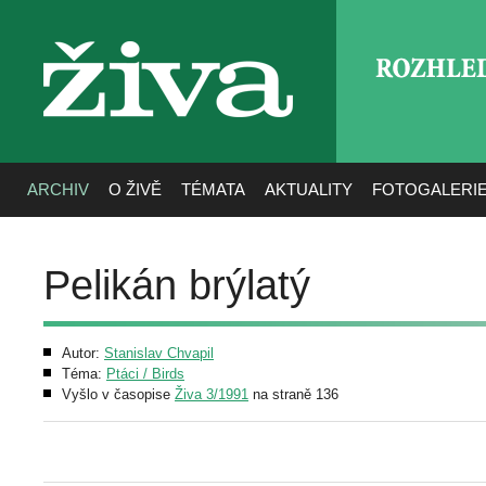
ROZHLE
živa
ARCHIV
O ŽIVĚ
TÉMATA
AKTUALITY
FOTOGALERI
Pelikán brýlatý
Autor:
Stanislav Chvapil
Téma:
Ptáci / Birds
Vyšlo v časopise
Živa 3/1991
na straně 136