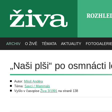
ROZHLE
živa
ARCHIV
O ŽIVĚ
TÉMATA
AKTUALITY
FOTOGALERI
„Naši plši“ po osmnácti l
Autor:
Miloš Anděra
Téma:
Savci / Mammals
Vyšlo v časopise
Živa 3/1991
na straně 138