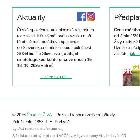
Aktuality
Předpla
Česká společnost ornitologická v letošním
Cena ročního
roce slaví 100. výročí svého vzniku a při
od čísla 1/20
té příležitosti pořádá ve spolupráci
Živy (tedy 59 
se Slovenskou ornitologickou společností
Dvouleté předp
SOS/BirdLife Slovensko
jubilejní
Zjistěte,
jak s
ornitologickou konferenci ve dnech 16.–
18. 10. 2026 v Brně
.
Podrobnější informace ke konferenci
... více aktualit ...
naleznete zde:
https://www.birdlife.cz/konference-2026/
Registrovat se můžete do 6. září.
Upozorňujeme, že termín pro odeslání
© 2026
Časopis ŽIVA
– Rozhled v oboru veškeré přírody.
abstraktu přihlášené přednášky nebo
posteru je už 30. června.
Založil roku 1853 J. E. Purkyně.
Vydává Nakladatelství Academia,
Středisko společných činností AV ČR, v. v. i., za podpory Akademie věd ČR.