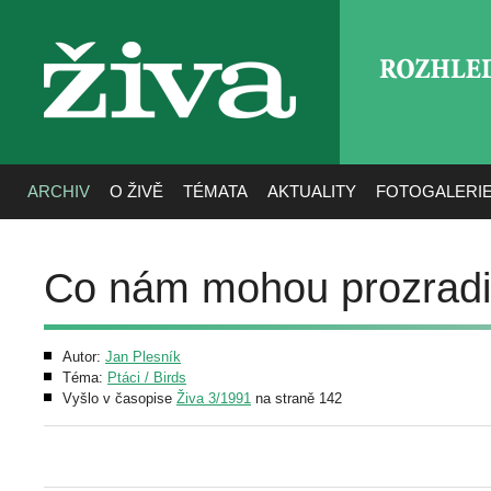
ROZHLE
živa
ARCHIV
O ŽIVĚ
TÉMATA
AKTUALITY
FOTOGALERI
Co nám mohou prozradit 
Autor:
Jan Plesník
Téma:
Ptáci / Birds
Vyšlo v časopise
Živa 3/1991
na straně 142