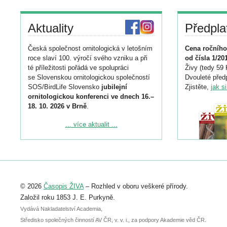
Aktuality
Předpla
Česká společnost ornitologická v letošním
Cena ročního
roce slaví 100. výročí svého vzniku a při
od čísla 1/20
té příležitosti pořádá ve spolupráci
Živy (tedy 59 
se Slovenskou ornitologickou společností
Dvouleté předp
SOS/BirdLife Slovensko
jubilejní
Zjistěte,
jak s
ornitologickou konferenci ve dnech 16.–
18. 10. 2026 v Brně
.
Podrobnější informace ke konferenci
... více aktualit ...
naleznete zde:
https://www.birdlife.cz/konference-2026/
Registrovat se můžete do 6. září.
Upozorňujeme, že termín pro odeslání
© 2026
Časopis ŽIVA
– Rozhled v oboru veškeré přírody.
abstraktu přihlášené přednášky nebo
posteru je už 30. června.
Založil roku 1853 J. E. Purkyně.
Vydává Nakladatelství Academia,
Středisko společných činností AV ČR, v. v. i., za podpory Akademie věd ČR.