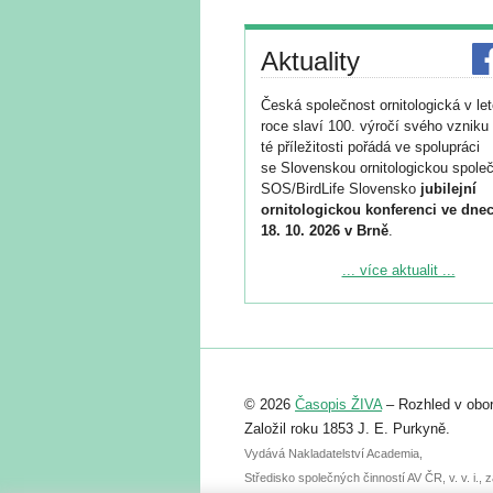
Aktuality
Česká společnost ornitologická v le
roce slaví 100. výročí svého vzniku 
té příležitosti pořádá ve spolupráci
se Slovenskou ornitologickou společ
SOS/BirdLife Slovensko
jubilejní
ornitologickou konferenci ve dnec
18. 10. 2026 v Brně
.
Podrobnější informace ke konferenc
... více aktualit ...
naleznete zde:
https://www.birdlife.cz/konference-2
Registrovat se můžete do 6. září.
Upozorňujeme, že termín pro odeslá
© 2026
Časopis ŽIVA
– Rozhled v obor
abstraktu přihlášené přednášky neb
posteru je už 30. června.
Založil roku 1853 J. E. Purkyně.
Vydává Nakladatelství Academia,
Středisko společných činností AV ČR, v. v. i.