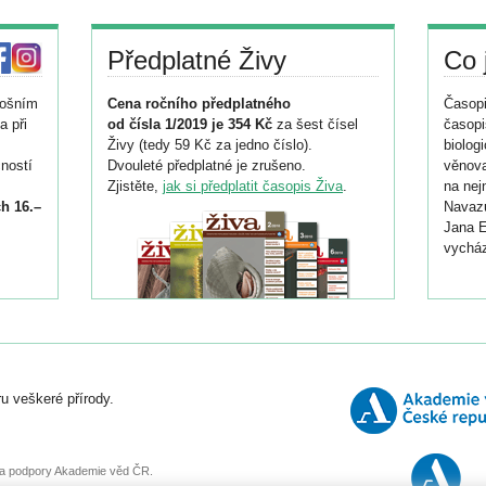
Předplatné Živy
Co 
tošním
Cena ročního předplatného
Časopi
a při
od čísla 1/2019 je 354 Kč
za šest čísel
časopi
Živy (tedy 59 Kč za jedno číslo).
biolog
ností
Dvouleté předplatné je zrušeno.
věnova
Zjistěte,
jak si předplatit časopis Živa
.
na nej
h 16.–
Navazu
Jana E
vycház
i
026/
ní
u veškeré přírody.
o
, za podpory Akademie věd ČR.