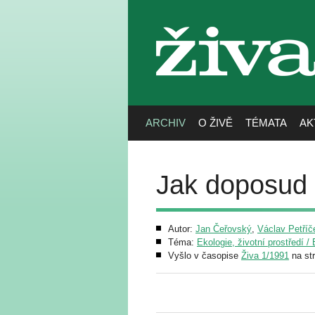
živa
ARCHIV
O ŽIVĚ
TÉMATA
AK
Jak doposud 
Autor:
Jan Čeřovský
,
Václav Petříč
Téma:
Ekologie, životní prostředí 
Vyšlo v časopise
Živa 1/1991
na st