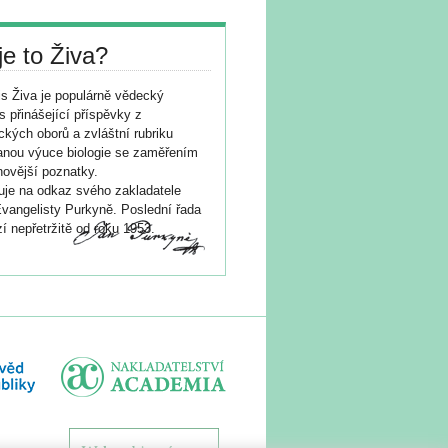
je to Živa?
s Živa je populárně vědecký
s přinášející příspěvky z
ických oborů a zvláštní rubriku
nou výuce biologie se zaměřením
novější poznatky.
je na odkaz svého zakladatele
vangelisty Purkyně. Poslední řada
í nepřetržitě od roku 1953.