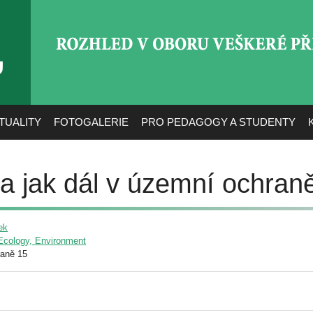
ROZHLED V OBORU VEŠ
TUALITY
FOTOGALERIE
PRO PEDAGOGY A STUDENTY
a jak dál v územní ochraně
ek
/ Ecology, Environment
raně 15