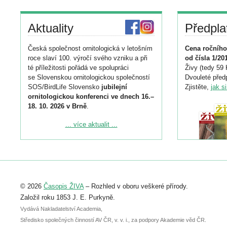
Aktuality
Předpla
Česká společnost ornitologická v letošním
Cena ročního
roce slaví 100. výročí svého vzniku a při
od čísla 1/20
té příležitosti pořádá ve spolupráci
Živy (tedy 59 
se Slovenskou ornitologickou společností
Dvouleté předp
SOS/BirdLife Slovensko
jubilejní
Zjistěte,
jak s
ornitologickou konferenci ve dnech 16.–
18. 10. 2026 v Brně
.
Podrobnější informace ke konferenci
... více aktualit ...
naleznete zde:
https://www.birdlife.cz/konference-2026/
Registrovat se můžete do 6. září.
Upozorňujeme, že termín pro odeslání
© 2026
Časopis ŽIVA
– Rozhled v oboru veškeré přírody.
abstraktu přihlášené přednášky nebo
posteru je už 30. června.
Založil roku 1853 J. E. Purkyně.
Vydává Nakladatelství Academia,
Středisko společných činností AV ČR, v. v. i., za podpory Akademie věd ČR.