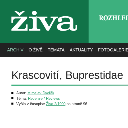
ROZHLE
živa
ARCHIV
O ŽIVĚ
TÉMATA
AKTUALITY
FOTOGALERI
Krascovití, Buprestidae
Autor:
Miroslav Dvořák
Téma:
Recenze / Reviews
Vyšlo v časopise
Živa 2/1990
na straně 96