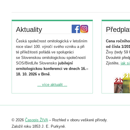
Aktuality
Předpla
Česká společnost ornitologická v letošním
Cena ročního
roce slaví 100. výročí svého vzniku a při
od čísla 1/20
té příležitosti pořádá ve spolupráci
Živy (tedy 59 
se Slovenskou ornitologickou společností
Dvouleté předp
SOS/BirdLife Slovensko
jubilejní
Zjistěte,
jak s
ornitologickou konferenci ve dnech 16.–
18. 10. 2026 v Brně
.
Podrobnější informace ke konferenci
... více aktualit ...
naleznete zde:
https://www.birdlife.cz/konference-2026/
Registrovat se můžete do 6. září.
Upozorňujeme, že termín pro odeslání
© 2026
Časopis ŽIVA
– Rozhled v oboru veškeré přírody.
abstraktu přihlášené přednášky nebo
posteru je už 30. června.
Založil roku 1853 J. E. Purkyně.