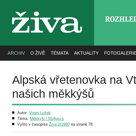
ROZHLE
živa
ARCHIV
O ŽIVĚ
TÉMATA
AKTUALITY
FOTOGALERI
Alpská vřetenovka na Vt
našich měkkýšů
Autor:
Vojen Ložek
Téma:
Měkkýši / Molluscs
Vyšlo v časopise
Živa 2/1990
na straně 78