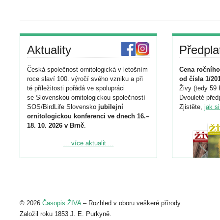
Aktuality
Předpla
Česká společnost ornitologická v letošním
Cena ročního
roce slaví 100. výročí svého vzniku a při
od čísla 1/20
té příležitosti pořádá ve spolupráci
Živy (tedy 59 
se Slovenskou ornitologickou společností
Dvouleté předp
SOS/BirdLife Slovensko
jubilejní
Zjistěte,
jak s
ornitologickou konferenci ve dnech 16.–
18. 10. 2026 v Brně
.
Podrobnější informace ke konferenci
... více aktualit ...
naleznete zde:
https://www.birdlife.cz/konference-2026/
Registrovat se můžete do 6. září.
Upozorňujeme, že termín pro odeslání
© 2026
Časopis ŽIVA
– Rozhled v oboru veškeré přírody.
abstraktu přihlášené přednášky nebo
posteru je už 30. června.
Založil roku 1853 J. E. Purkyně.