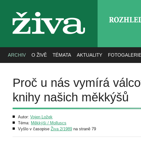
ROZHLE
živa
ARCHIV
O ŽIVĚ
TÉMATA
AKTUALITY
FOTOGALERI
Proč u nás vymírá válco
knihy našich měkkýšů
Autor:
Vojen Ložek
Téma:
Měkkýši / Molluscs
Vyšlo v časopise
Živa 2/1989
na straně 79