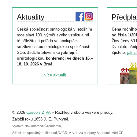
Aktuality
Předpla
Česká společnost ornitologická v letošním
Cena ročního
roce slaví 100. výročí svého vzniku a při
od čísla 1/20
té příležitosti pořádá ve spolupráci
Živy (tedy 59 
se Slovenskou ornitologickou společností
Dvouleté předp
SOS/BirdLife Slovensko
jubilejní
Zjistěte,
jak s
ornitologickou konferenci ve dnech 16.–
18. 10. 2026 v Brně
.
Podrobnější informace ke konferenci
... více aktualit ...
naleznete zde:
https://www.birdlife.cz/konference-2026/
Registrovat se můžete do 6. září.
Upozorňujeme, že termín pro odeslání
© 2026
Časopis ŽIVA
– Rozhled v oboru veškeré přírody.
abstraktu přihlášené přednášky nebo
posteru je už 30. června.
Založil roku 1853 J. E. Purkyně.
Vydává Nakladatelství Academia,
Středisko společných činností AV ČR, v. v. i., za podpory Akademie věd ČR.