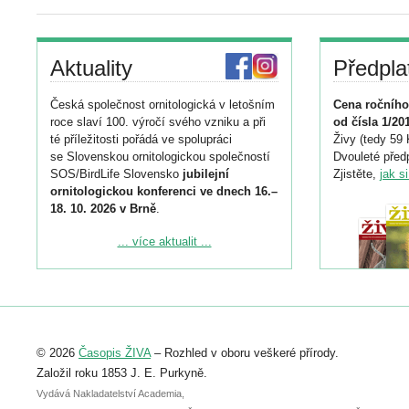
Aktuality
Předpla
Česká společnost ornitologická v letošním
Cena ročního
roce slaví 100. výročí svého vzniku a při
od čísla 1/20
té příležitosti pořádá ve spolupráci
Živy (tedy 59 
se Slovenskou ornitologickou společností
Dvouleté předp
SOS/BirdLife Slovensko
jubilejní
Zjistěte,
jak s
ornitologickou konferenci ve dnech 16.–
18. 10. 2026 v Brně
.
Podrobnější informace ke konferenci
... více aktualit ...
naleznete zde:
https://www.birdlife.cz/konference-2026/
Registrovat se můžete do 6. září.
Upozorňujeme, že termín pro odeslání
© 2026
Časopis ŽIVA
– Rozhled v oboru veškeré přírody.
abstraktu přihlášené přednášky nebo
posteru je už 30. června.
Založil roku 1853 J. E. Purkyně.
Vydává Nakladatelství Academia,