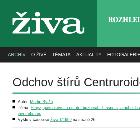
ROZHLE
živa
ARCHIV
O ŽIVĚ
TÉMATA
AKTUALITY
FOTOGALERI
Odchov štírů Centruroide
Autor:
Martin Blažo
Téma:
Hmyz, pavoukovci a ostatní bezobratlí / Insects, arachnids 
invertebrates
Vyšlo v časopise
Živa 1/1989
na straně 26