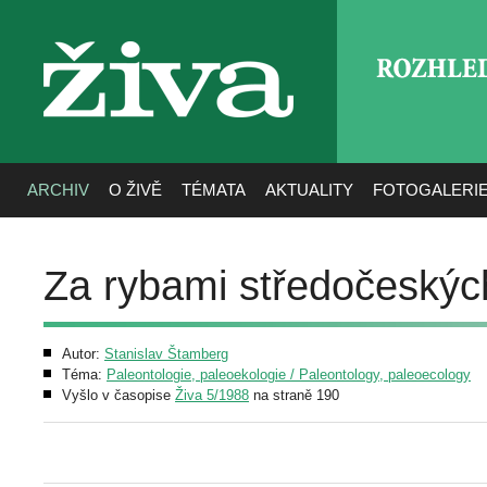
ROZHLE
živa
ARCHIV
O ŽIVĚ
TÉMATA
AKTUALITY
FOTOGALERI
Za rybami středočeskýc
Autor:
Stanislav Štamberg
Téma:
Paleontologie, paleoekologie / Paleontology, paleoecology
Vyšlo v časopise
Živa 5/1988
na straně 190