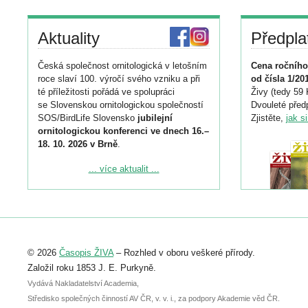
Aktuality
Předpla
Česká společnost ornitologická v letošním
Cena ročního
roce slaví 100. výročí svého vzniku a při
od čísla 1/20
té příležitosti pořádá ve spolupráci
Živy (tedy 59 
se Slovenskou ornitologickou společností
Dvouleté předp
SOS/BirdLife Slovensko
jubilejní
Zjistěte,
jak s
ornitologickou konferenci ve dnech 16.–
18. 10. 2026 v Brně
.
Podrobnější informace ke konferenci
... více aktualit ...
naleznete zde:
https://www.birdlife.cz/konference-2026/
Registrovat se můžete do 6. září.
Upozorňujeme, že termín pro odeslání
© 2026
Časopis ŽIVA
– Rozhled v oboru veškeré přírody.
abstraktu přihlášené přednášky nebo
posteru je už 30. června.
Založil roku 1853 J. E. Purkyně.
Vydává Nakladatelství Academia,
Středisko společných činností AV ČR, v. v. i., za podpory Akademie věd ČR.