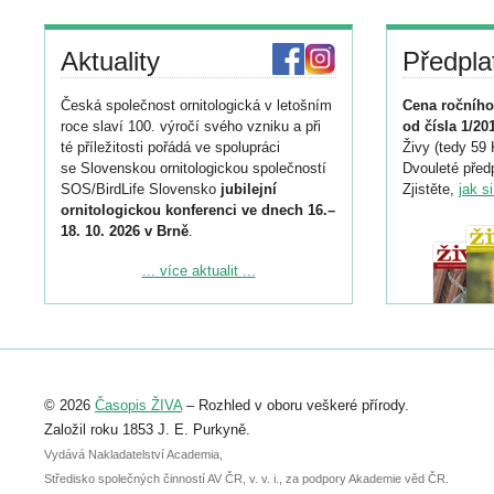
Aktuality
Předpla
Česká společnost ornitologická v letošním
Cena ročního
roce slaví 100. výročí svého vzniku a při
od čísla 1/20
té příležitosti pořádá ve spolupráci
Živy (tedy 59 
se Slovenskou ornitologickou společností
Dvouleté předp
SOS/BirdLife Slovensko
jubilejní
Zjistěte,
jak s
ornitologickou konferenci ve dnech 16.–
18. 10. 2026 v Brně
.
Podrobnější informace ke konferenci
... více aktualit ...
naleznete zde:
https://www.birdlife.cz/konference-2026/
Registrovat se můžete do 6. září.
Upozorňujeme, že termín pro odeslání
© 2026
Časopis ŽIVA
– Rozhled v oboru veškeré přírody.
abstraktu přihlášené přednášky nebo
posteru je už 30. června.
Založil roku 1853 J. E. Purkyně.
Vydává Nakladatelství Academia,
Středisko společných činností AV ČR, v. v. i., za podpory Akademie věd ČR.