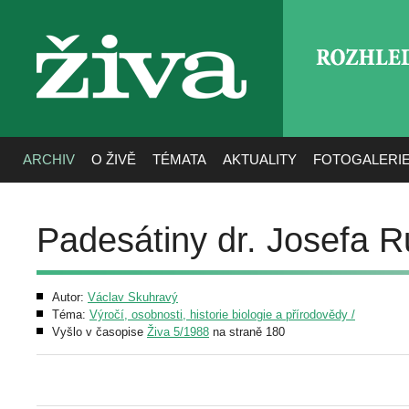
ROZHLE
živa
ARCHIV
O ŽIVĚ
TÉMATA
AKTUALITY
FOTOGALERI
Padesátiny dr. Josefa 
Autor:
Václav Skuhravý
Téma:
Výročí, osobnosti, historie biologie a přírodovědy /
Vyšlo v časopise
Živa 5/1988
na straně 180