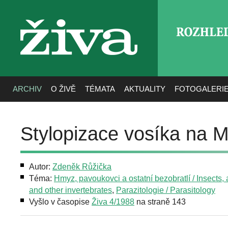
ROZHLE
živa
ARCHIV
O ŽIVĚ
TÉMATA
AKTUALITY
FOTOGALERI
Stylopizace vosíka na 
Autor:
Zdeněk Růžička
Téma:
Hmyz, pavoukovci a ostatní bezobratlí / Insects,
and other invertebrates
,
Parazitologie / Parasitology
Vyšlo v časopise
Živa 4/1988
na straně 143