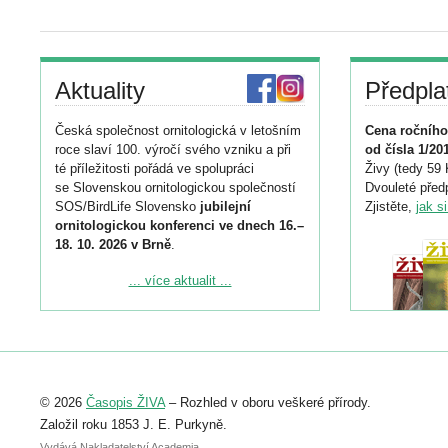
Aktuality
Předpla
Česká společnost ornitologická v letošním
Cena ročního
roce slaví 100. výročí svého vzniku a při
od čísla 1/20
té příležitosti pořádá ve spolupráci
Živy (tedy 59 
se Slovenskou ornitologickou společností
Dvouleté předp
SOS/BirdLife Slovensko
jubilejní
Zjistěte,
jak s
ornitologickou konferenci ve dnech 16.–
18. 10. 2026 v Brně
.
Podrobnější informace ke konferenci
... více aktualit ...
naleznete zde:
https://www.birdlife.cz/konference-2026/
Registrovat se můžete do 6. září.
Upozorňujeme, že termín pro odeslání
© 2026
Časopis ŽIVA
– Rozhled v oboru veškeré přírody.
abstraktu přihlášené přednášky nebo
posteru je už 30. června.
Založil roku 1853 J. E. Purkyně.
Vydává Nakladatelství Academia,