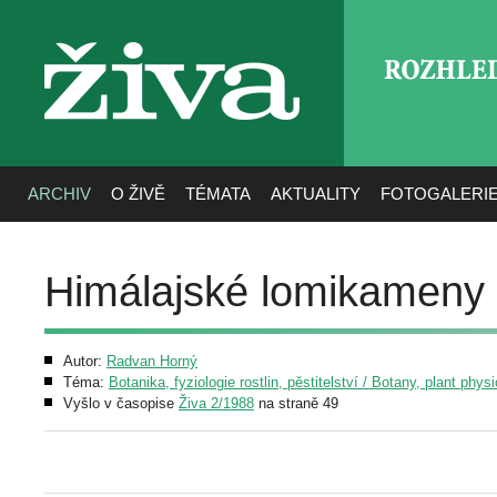
ROZHLE
živa
ARCHIV
O ŽIVĚ
TÉMATA
AKTUALITY
FOTOGALERI
Himálajské lomikameny
Autor:
Radvan Horný
Téma:
Botanika, fyziologie rostlin, pěstitelství / Botany, plant phys
Vyšlo v časopise
Živa 2/1988
na straně 49