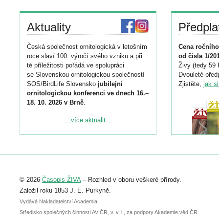
Aktuality
Předpla
Česká společnost ornitologická v letošním
Cena ročního
roce slaví 100. výročí svého vzniku a při
od čísla 1/20
té příležitosti pořádá ve spolupráci
Živy (tedy 59 
se Slovenskou ornitologickou společností
Dvouleté předp
SOS/BirdLife Slovensko
jubilejní
Zjistěte,
jak s
ornitologickou konferenci ve dnech 16.–
18. 10. 2026 v Brně
.
Podrobnější informace ke konferenci
... více aktualit ...
naleznete zde:
https://www.birdlife.cz/konference-2026/
Registrovat se můžete do 6. září.
Upozorňujeme, že termín pro odeslání
© 2026
Časopis ŽIVA
– Rozhled v oboru veškeré přírody.
abstraktu přihlášené přednášky nebo
posteru je už 30. června.
Založil roku 1853 J. E. Purkyně.
Vydává Nakladatelství Academia,
Středisko společných činností AV ČR, v. v. i., za podpory Akademie věd ČR.