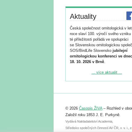
Aktuality
Česká společnost ornitologická v le
roce slaví 100. výročí svého vzniku 
té příležitosti pořádá ve spolupráci
se Slovenskou ornitologickou společ
SOS/BirdLife Slovensko
jubilejní
ornitologickou konferenci ve dnec
18. 10. 2026 v Brně
.
Podrobnější informace ke konferenc
... více aktualit ...
naleznete zde:
https://www.birdlife.cz/konference-2
Registrovat se můžete do 6. září.
Upozorňujeme, že termín pro odeslá
© 2026
Časopis ŽIVA
– Rozhled v obor
abstraktu přihlášené přednášky neb
posteru je už 30. června.
Založil roku 1853 J. E. Purkyně.
Vydává Nakladatelství Academia,
Středisko společných činností AV ČR, v. v. i.