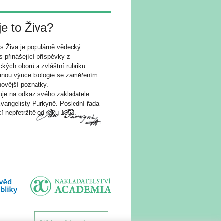
je to Živa?
s Živa je populárně vědecký
s přinášející příspěvky z
ických oborů a zvláštní rubriku
nou výuce biologie se zaměřením
novější poznatky.
je na odkaz svého zakladatele
vangelisty Purkyně. Poslední řada
í nepřetržitě od roku 1953.