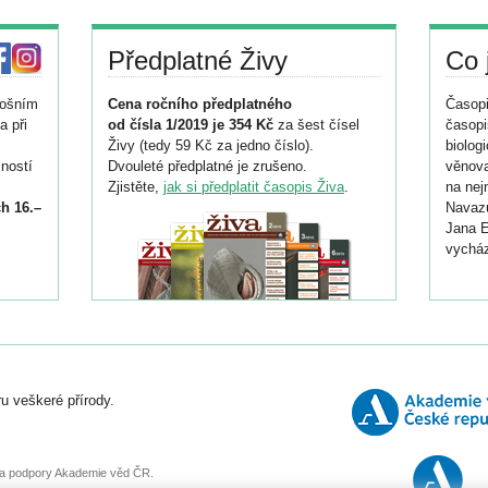
Předplatné Živy
Co 
tošním
Cena ročního předplatného
Časopi
a při
od čísla 1/2019 je 354 Kč
za šest čísel
časopi
Živy (tedy 59 Kč za jedno číslo).
biolog
ností
Dvouleté předplatné je zrušeno.
věnova
Zjistěte,
jak si předplatit časopis Živa
.
na nej
h 16.–
Navazu
Jana E
vycház
i
026/
ní
u veškeré přírody.
o
, za podpory Akademie věd ČR.