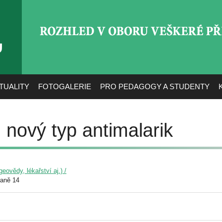
ROZHLED V OBORU VEŠ
TUALITY
FOTOGALERIE
PRO PEDAGOGY A STUDENTY
 nový typ antimalarik
eovědy, lékařství aj.) /
raně 14