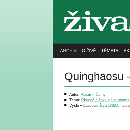
živa
ARCHIV
O ŽIVĚ
TÉMATA
AK
Quinghaosu -
Autor:
Vladimír Černý
Téma:
Obecné články a jiné obory (g
Vyšlo v časopise
Živa 1/1988
na st