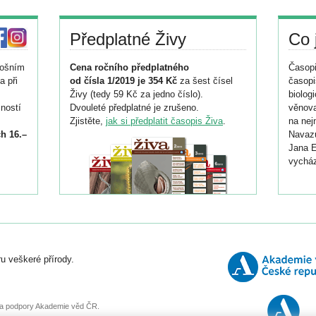
Předplatné Živy
Co 
tošním
Cena ročního předplatného
Časopi
a při
od čísla 1/2019 je 354 Kč
za šest čísel
časopi
Živy (tedy 59 Kč za jedno číslo).
biolog
ností
Dvouleté předplatné je zrušeno.
věnova
Zjistěte,
jak si předplatit časopis Živa
.
na nej
h 16.–
Navazu
Jana E
vycház
i
026/
ní
u veškeré přírody.
o
, za podpory Akademie věd ČR.