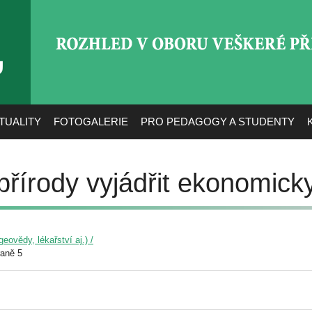
ROZHLED V OBORU VEŠ
TUALITY
FOTOGALERIE
PRO PEDAGOGY A STUDENTY
přírody vyjádřit ekonomick
eovědy, lékařství aj.) /
raně 5