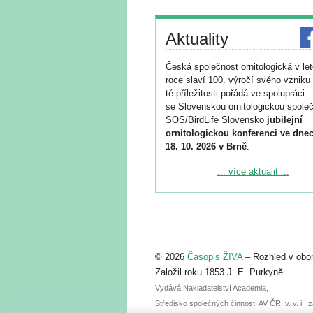
Aktuality
Česká společnost ornitologická v le
roce slaví 100. výročí svého vzniku 
té příležitosti pořádá ve spolupráci
se Slovenskou ornitologickou společ
SOS/BirdLife Slovensko
jubilejní
ornitologickou konferenci ve dnec
18. 10. 2026 v Brně
.
Podrobnější informace ke konferenc
... více aktualit ...
naleznete zde:
https://www.birdlife.cz/konference-2
Registrovat se můžete do 6. září.
Upozorňujeme, že termín pro odeslá
© 2026
Časopis ŽIVA
– Rozhled v obor
abstraktu přihlášené přednášky neb
posteru je už 30. června.
Založil roku 1853 J. E. Purkyně.
Vydává Nakladatelství Academia,
Středisko společných činností AV ČR, v. v. i.