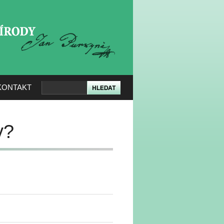
KERÉ PŘÍRODY
KONTAKT
y?