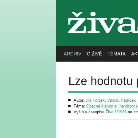
živa
ARCHIV
O ŽIVĚ
TÉMATA
AK
Lze hodnotu 
Autor:
Jiří Kolbek
,
Václav Petříček
Téma:
Obecné články a jiné obory (g
Vyšlo v časopise
Živa 1/1988
na st