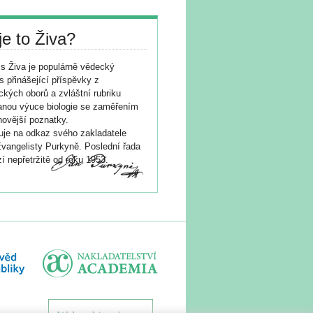
je to Živa?
s Živa je populárně vědecký
s přinášející příspěvky z
ických oborů a zvláštní rubriku
nou výuce biologie se zaměřením
novější poznatky.
je na odkaz svého zakladatele
vangelisty Purkyně. Poslední řada
í nepřetržitě od roku 1953.