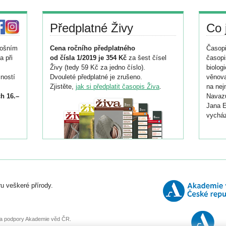
Předplatné Živy
Co 
tošním
Cena ročního předplatného
Časopi
a při
od čísla 1/2019 je 354 Kč
za šest čísel
časopi
Živy (tedy 59 Kč za jedno číslo).
biolog
ností
Dvouleté předplatné je zrušeno.
věnova
Zjistěte,
jak si předplatit časopis Živa
.
na nej
h 16.–
Navazu
Jana E
vycház
i
026/
ní
u veškeré přírody.
o
, za podpory Akademie věd ČR.