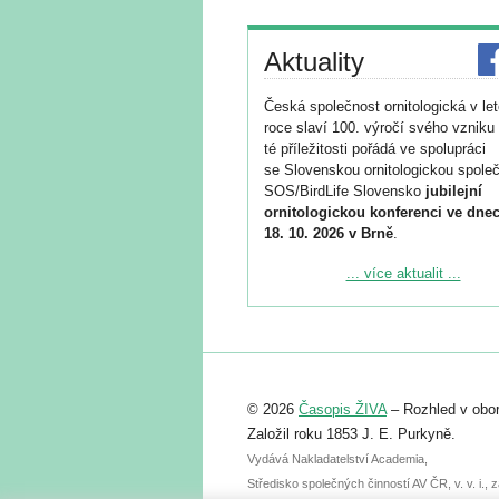
Aktuality
Česká společnost ornitologická v le
roce slaví 100. výročí svého vzniku 
té příležitosti pořádá ve spolupráci
se Slovenskou ornitologickou společ
SOS/BirdLife Slovensko
jubilejní
ornitologickou konferenci ve dnec
18. 10. 2026 v Brně
.
Podrobnější informace ke konferenc
... více aktualit ...
naleznete zde:
https://www.birdlife.cz/konference-2
Registrovat se můžete do 6. září.
Upozorňujeme, že termín pro odeslá
© 2026
Časopis ŽIVA
– Rozhled v obor
abstraktu přihlášené přednášky neb
posteru je už 30. června.
Založil roku 1853 J. E. Purkyně.
Vydává Nakladatelství Academia,
Středisko společných činností AV ČR, v. v. i.