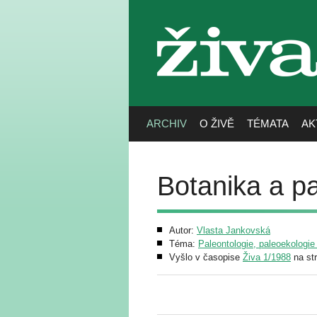
živa
ARCHIV
O ŽIVĚ
TÉMATA
AK
Botanika a pa
Autor:
Vlasta Jankovská
Téma:
Paleontologie, paleoekologie
Vyšlo v časopise
Živa 1/1988
na st