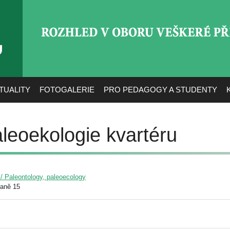
ROZHLED V OBORU VEŠ
TUALITY
FOTOGALERIE
PRO PEDAGOGY A STUDENTY
leoekologie kvartéru
 / Paleontology, paleoecology
raně 15