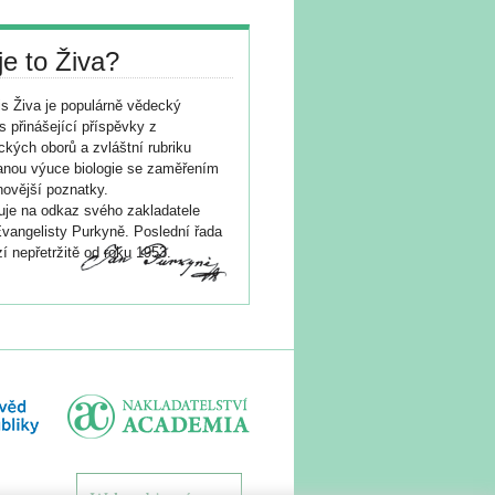
je to Živa?
s Živa je populárně vědecký
s přinášející příspěvky z
ických oborů a zvláštní rubriku
nou výuce biologie se zaměřením
novější poznatky.
je na odkaz svého zakladatele
vangelisty Purkyně. Poslední řada
í nepřetržitě od roku 1953.