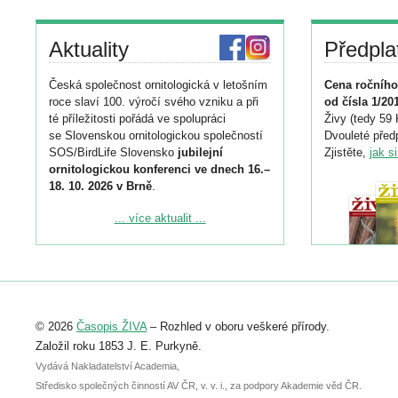
Aktuality
Předpla
Česká společnost ornitologická v letošním
Cena ročního
roce slaví 100. výročí svého vzniku a při
od čísla 1/20
té příležitosti pořádá ve spolupráci
Živy (tedy 59 
se Slovenskou ornitologickou společností
Dvouleté předp
SOS/BirdLife Slovensko
jubilejní
Zjistěte,
jak s
ornitologickou konferenci ve dnech 16.–
18. 10. 2026 v Brně
.
Podrobnější informace ke konferenci
... více aktualit ...
naleznete zde:
https://www.birdlife.cz/konference-2026/
Registrovat se můžete do 6. září.
Upozorňujeme, že termín pro odeslání
© 2026
Časopis ŽIVA
– Rozhled v oboru veškeré přírody.
abstraktu přihlášené přednášky nebo
posteru je už 30. června.
Založil roku 1853 J. E. Purkyně.
Vydává Nakladatelství Academia,
Středisko společných činností AV ČR, v. v. i., za podpory Akademie věd ČR.