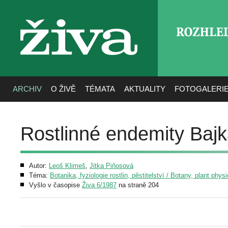
ROZHLE
živa
ARCHIV
O ŽIVĚ
TÉMATA
AKTUALITY
FOTOGALERI
Rostlinné endemity Bajk
Autor:
Leoš Klimeš
,
Jitka Piňosová
Téma:
Botanika, fyziologie rostlin, pěstitelství / Botany, plant phys
Vyšlo v časopise
Živa 6/1987
na straně 204