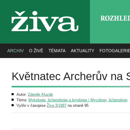
ROZHLE
živa
ARCHIV
O ŽIVĚ
TÉMATA
AKTUALITY
FOTOGALERI
Květnatec Archerův na 
Autor:
Zdeněk Kluzák
Téma:
Mykologie, lichenologie a bryologie / Mycology, lichenology
Vyšlo v časopise
Živa 3/1987
na straně 95