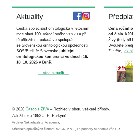
Aktuality
Předpla
Česká společnost ornitologická v letošním
Cena ročního
roce slaví 100. výročí svého vzniku a při
od čísla 1/20
té příležitosti pořádá ve spolupráci
Živy (tedy 59 
se Slovenskou ornitologickou společností
Dvouleté předp
SOS/BirdLife Slovensko
jubilejní
Zjistěte,
jak s
ornitologickou konferenci ve dnech 16.–
18. 10. 2026 v Brně
.
Podrobnější informace ke konferenci
... více aktualit ...
naleznete zde:
https://www.birdlife.cz/konference-2026/
Registrovat se můžete do 6. září.
Upozorňujeme, že termín pro odeslání
© 2026
Časopis ŽIVA
– Rozhled v oboru veškeré přírody.
abstraktu přihlášené přednášky nebo
posteru je už 30. června.
Založil roku 1853 J. E. Purkyně.
Vydává Nakladatelství Academia,
Středisko společných činností AV ČR, v. v. i., za podpory Akademie věd ČR.