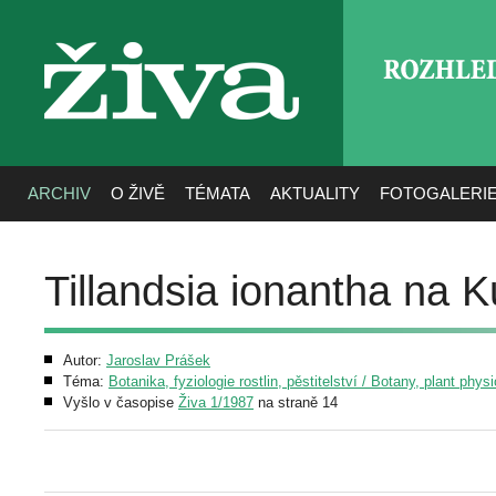
ROZHLE
živa
ARCHIV
O ŽIVĚ
TÉMATA
AKTUALITY
FOTOGALERI
Tillandsia ionantha na 
Autor:
Jaroslav Prášek
Téma:
Botanika, fyziologie rostlin, pěstitelství / Botany, plant phys
Vyšlo v časopise
Živa 1/1987
na straně 14