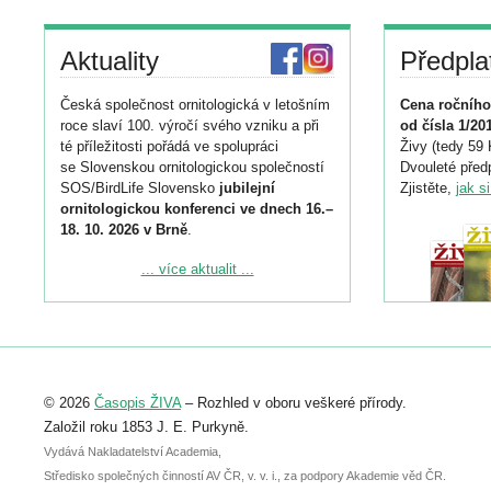
Aktuality
Předpla
Česká společnost ornitologická v letošním
Cena ročního
roce slaví 100. výročí svého vzniku a při
od čísla 1/20
té příležitosti pořádá ve spolupráci
Živy (tedy 59 
se Slovenskou ornitologickou společností
Dvouleté předp
SOS/BirdLife Slovensko
jubilejní
Zjistěte,
jak s
ornitologickou konferenci ve dnech 16.–
18. 10. 2026 v Brně
.
Podrobnější informace ke konferenci
... více aktualit ...
naleznete zde:
https://www.birdlife.cz/konference-2026/
Registrovat se můžete do 6. září.
Upozorňujeme, že termín pro odeslání
© 2026
Časopis ŽIVA
– Rozhled v oboru veškeré přírody.
abstraktu přihlášené přednášky nebo
posteru je už 30. června.
Založil roku 1853 J. E. Purkyně.
Vydává Nakladatelství Academia,
Středisko společných činností AV ČR, v. v. i., za podpory Akademie věd ČR.