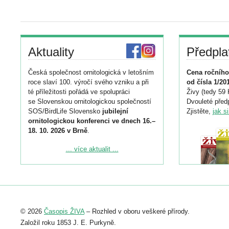
Aktuality
Předpla
Česká společnost ornitologická v letošním
Cena ročního
roce slaví 100. výročí svého vzniku a při
od čísla 1/20
té příležitosti pořádá ve spolupráci
Živy (tedy 59 
se Slovenskou ornitologickou společností
Dvouleté předp
SOS/BirdLife Slovensko
jubilejní
Zjistěte,
jak s
ornitologickou konferenci ve dnech 16.–
18. 10. 2026 v Brně
.
Podrobnější informace ke konferenci
... více aktualit ...
naleznete zde:
https://www.birdlife.cz/konference-2026/
Registrovat se můžete do 6. září.
Upozorňujeme, že termín pro odeslání
© 2026
Časopis ŽIVA
– Rozhled v oboru veškeré přírody.
abstraktu přihlášené přednášky nebo
posteru je už 30. června.
Založil roku 1853 J. E. Purkyně.