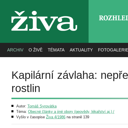
ROZHLE
živa
ARCHIV
O ŽIVĚ
TÉMATA
AKTUALITY
FOTOGALERI
Kapilární závlaha: nepře
rostlin
Autor:
Tomáš Syrovátka
Téma:
Obecné články a jiné obory (geovědy, lékařství aj.) /
Vyšlo v časopise
Živa 4/1986
na straně 139