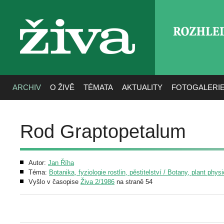
ROZHLE
živa
ARCHIV
O ŽIVĚ
TÉMATA
AKTUALITY
FOTOGALERI
Rod Graptopetalum
Autor:
Jan Říha
Téma:
Botanika, fyziologie rostlin, pěstitelství / Botany, plant phys
Vyšlo v časopise
Živa 2/1986
na straně 54