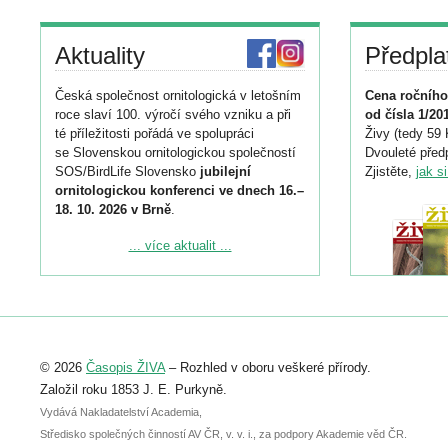
Aktuality
Předpla
Česká společnost ornitologická v letošním
Cena ročního
roce slaví 100. výročí svého vzniku a při
od čísla 1/20
té příležitosti pořádá ve spolupráci
Živy (tedy 59 
se Slovenskou ornitologickou společností
Dvouleté předp
SOS/BirdLife Slovensko
jubilejní
Zjistěte,
jak s
ornitologickou konferenci ve dnech 16.–
18. 10. 2026 v Brně
.
Podrobnější informace ke konferenci
... více aktualit ...
naleznete zde:
https://www.birdlife.cz/konference-2026/
Registrovat se můžete do 6. září.
Upozorňujeme, že termín pro odeslání
© 2026
Časopis ŽIVA
– Rozhled v oboru veškeré přírody.
abstraktu přihlášené přednášky nebo
posteru je už 30. června.
Založil roku 1853 J. E. Purkyně.
Vydává Nakladatelství Academia,
Středisko společných činností AV ČR, v. v. i., za podpory Akademie věd ČR.