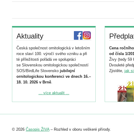
Aktuality
Předpla
Česká společnost ornitologická v letošním
Cena ročního
roce slaví 100. výročí svého vzniku a při
od čísla 1/20
té příležitosti pořádá ve spolupráci
Živy (tedy 59 
se Slovenskou ornitologickou společností
Dvouleté předp
SOS/BirdLife Slovensko
jubilejní
Zjistěte,
jak s
ornitologickou konferenci ve dnech 16.–
18. 10. 2026 v Brně
.
Podrobnější informace ke konferenci
... více aktualit ...
naleznete zde:
https://www.birdlife.cz/konference-2026/
Registrovat se můžete do 6. září.
Upozorňujeme, že termín pro odeslání
© 2026
Časopis ŽIVA
– Rozhled v oboru veškeré přírody.
abstraktu přihlášené přednášky nebo