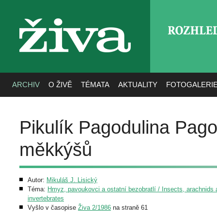
ROZHLE
živa
ARCHIV
O ŽIVĚ
TÉMATA
AKTUALITY
FOTOGALERI
Pikulík Pagodulina Pago
měkkýšů
Autor:
Mikuláš J. Lisický
Téma:
Hmyz, pavoukovci a ostatní bezobratlí / Insects, arachnids 
invertebrates
Vyšlo v časopise
Živa 2/1986
na straně 61