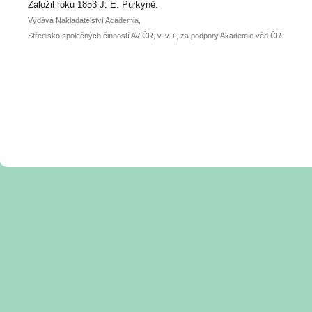
posteru je už 30. června.
Založil roku 1853 J. E. Purkyně.
Vydává Nakladatelství Academia,
Středisko společných činností AV ČR, v. v. i., za podpory Akademie věd ČR.