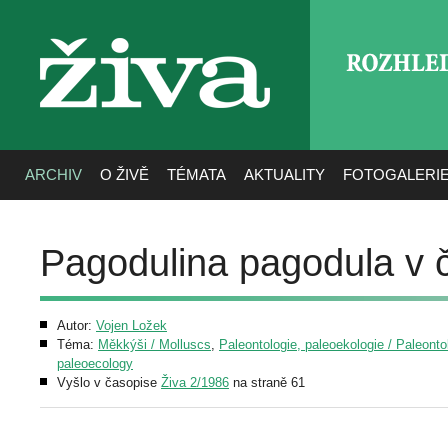
ROZHLE
živa
ARCHIV
O ŽIVĚ
TÉMATA
AKTUALITY
FOTOGALERI
Pagodulina pagodula v 
Autor:
Vojen Ložek
Téma:
Měkkýši / Molluscs
,
Paleontologie, paleoekologie / Paleonto
paleoecology
Vyšlo v časopise
Živa 2/1986
na straně 61