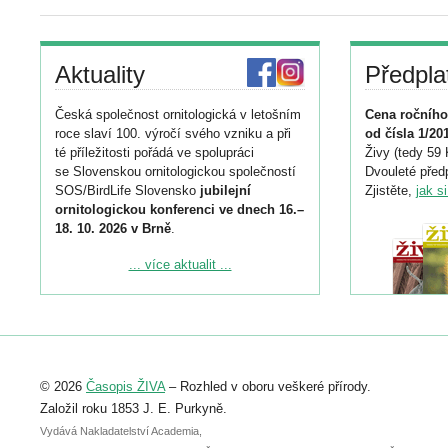
Aktuality
Předpla
Česká společnost ornitologická v letošním
Cena ročního
roce slaví 100. výročí svého vzniku a při
od čísla 1/20
té příležitosti pořádá ve spolupráci
Živy (tedy 59 
se Slovenskou ornitologickou společností
Dvouleté předp
SOS/BirdLife Slovensko
jubilejní
Zjistěte,
jak s
ornitologickou konferenci ve dnech 16.–
18. 10. 2026 v Brně
.
Podrobnější informace ke konferenci
... více aktualit ...
naleznete zde:
https://www.birdlife.cz/konference-2026/
Registrovat se můžete do 6. září.
Upozorňujeme, že termín pro odeslání
© 2026
Časopis ŽIVA
– Rozhled v oboru veškeré přírody.
abstraktu přihlášené přednášky nebo
posteru je už 30. června.
Založil roku 1853 J. E. Purkyně.
Vydává Nakladatelství Academia,