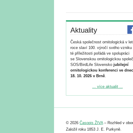
Aktuality
Česká společnost ornitologická v le
roce slaví 100. výročí svého vzniku 
té příležitosti pořádá ve spolupráci
se Slovenskou ornitologickou společ
SOS/BirdLife Slovensko
jubilejní
ornitologickou konferenci ve dnec
18. 10. 2026 v Brně
.
Podrobnější informace ke konferenc
... více aktualit ...
naleznete zde:
https://www.birdlife.cz/konference-2
Registrovat se můžete do 6. září.
Upozorňujeme, že termín pro odeslá
© 2026
Časopis ŽIVA
– Rozhled v obor
abstraktu přihlášené přednášky neb
posteru je už 30. června.
Založil roku 1853 J. E. Purkyně.