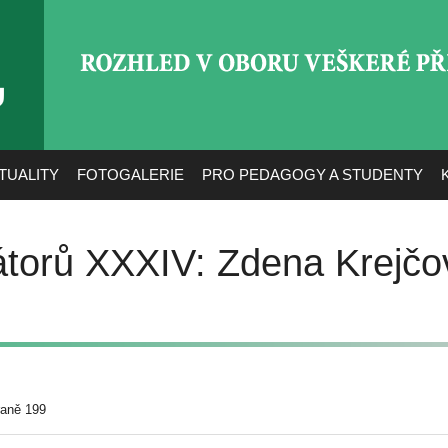
ROZHLED V OBORU VEŠ
TUALITY
FOTOGALERIE
PRO PEDAGOGY A STUDENTY
rátorů XXXIV: Zdena Krejčo
raně 199