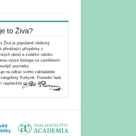
je to Živa?
s Živa je populárně vědecký
s přinášející příspěvky z
ických oborů a zvláštní rubriku
nou výuce biologie se zaměřením
novější poznatky.
je na odkaz svého zakladatele
vangelisty Purkyně. Poslední řada
í nepřetržitě od roku 1953.