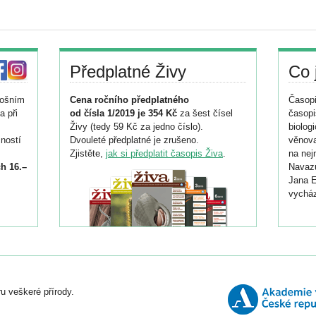
Předplatné Živy
Co 
tošním
Cena ročního předplatného
Časopi
a při
od čísla 1/2019 je 354 Kč
za šest čísel
časopi
Živy (tedy 59 Kč za jedno číslo).
biolog
ností
Dvouleté předplatné je zrušeno.
věnova
Zjistěte,
jak si předplatit časopis Živa
.
na nej
h 16.–
Navazu
Jana E
vycház
i
026/
ní
u veškeré přírody.
o