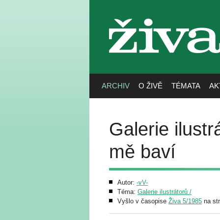
živa
ARCHIV
O ŽIVĚ
TÉMATA
AK
Galerie ilust
mě baví
Autor:
-vV-
Téma:
Galerie ilustrátorů /
Vyšlo v časopise
Živa 5/1985
na st