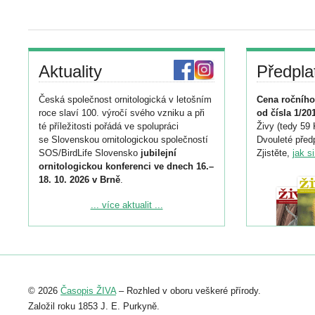
Aktuality
Předpla
Česká společnost ornitologická v letošním
Cena ročního
roce slaví 100. výročí svého vzniku a při
od čísla 1/20
té příležitosti pořádá ve spolupráci
Živy (tedy 59 
se Slovenskou ornitologickou společností
Dvouleté předp
SOS/BirdLife Slovensko
jubilejní
Zjistěte,
jak s
ornitologickou konferenci ve dnech 16.–
18. 10. 2026 v Brně
.
Podrobnější informace ke konferenci
... více aktualit ...
naleznete zde:
https://www.birdlife.cz/konference-2026/
Registrovat se můžete do 6. září.
Upozorňujeme, že termín pro odeslání
© 2026
Časopis ŽIVA
– Rozhled v oboru veškeré přírody.
abstraktu přihlášené přednášky nebo
posteru je už 30. června.
Založil roku 1853 J. E. Purkyně.