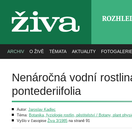
ROZHLE
živa
ARCHIV
O ŽIVĚ
TÉMATA
AKTUALITY
FOTOGALERI
Nenáročná vodní rostlin
pontederiifolia
Autor:
Jaroslav Kadlec
Téma:
Botanika, fyziologie rostlin, pěstitelství / Botany, plant phys
Vyšlo v časopise
Živa 3/1985
na straně 91