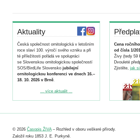
Aktuality
Předpla
Česká společnost ornitologická v letošním
Cena ročního
roce slaví 100. výročí svého vzniku a při
od čísla 1/20
té příležitosti pořádá ve spolupráci
Živy (tedy 59 
se Slovenskou ornitologickou společností
Dvouleté předp
SOS/BirdLife Slovensko
jubilejní
Zjistěte,
jak s
ornitologickou konferenci ve dnech 16.–
18. 10. 2026 v Brně
.
Podrobnější informace ke konferenci
... více aktualit ...
naleznete zde:
https://www.birdlife.cz/konference-2026/
Registrovat se můžete do 6. září.
Upozorňujeme, že termín pro odeslání
© 2026
Časopis ŽIVA
– Rozhled v oboru veškeré přírody.
abstraktu přihlášené přednášky nebo
posteru je už 30. června.
Založil roku 1853 J. E. Purkyně.