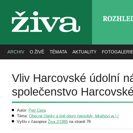
ROZHLE
živa
ARCHIV
O ŽIVĚ
TÉMATA
AKTUALITY
FOTOGALERI
Vliv Harcovské údolní n
společenstvo Harcovsk
Autor:
Petr Cipra
Téma:
Obecné články a jiné obory (geovědy, lékařství aj.) /
Vyšlo v časopise
Živa 2/1985
na straně 78