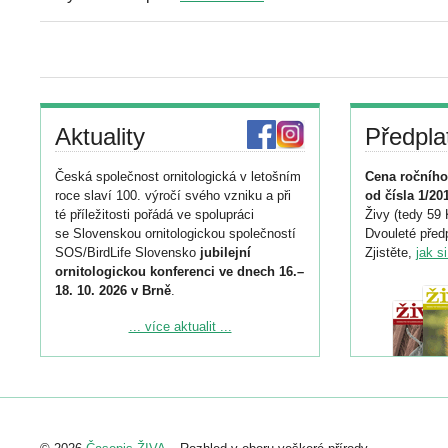
Aktuality
Předpla
Česká společnost ornitologická v letošním
Cena ročního
roce slaví 100. výročí svého vzniku a při
od čísla 1/20
té příležitosti pořádá ve spolupráci
Živy (tedy 59 
se Slovenskou ornitologickou společností
Dvouleté předp
SOS/BirdLife Slovensko
jubilejní
Zjistěte,
jak s
ornitologickou konferenci ve dnech 16.–
18. 10. 2026 v Brně
.
Podrobnější informace ke konferenci
... více aktualit ...
naleznete zde:
https://www.birdlife.cz/konference-2026/
Registrovat se můžete do 6. září.
Upozorňujeme, že termín pro odeslání