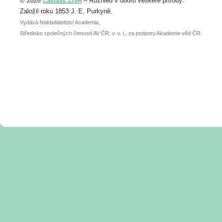
© 2026
Časopis ŽIVA
– Rozhled v oboru veškeré přírody.
abstraktu přihlášené přednášky nebo
posteru je už 30. června.
Založil roku 1853 J. E. Purkyně.
Vydává Nakladatelství Academia,
Středisko společných činností AV ČR, v. v. i., za podpory Akademie věd ČR.