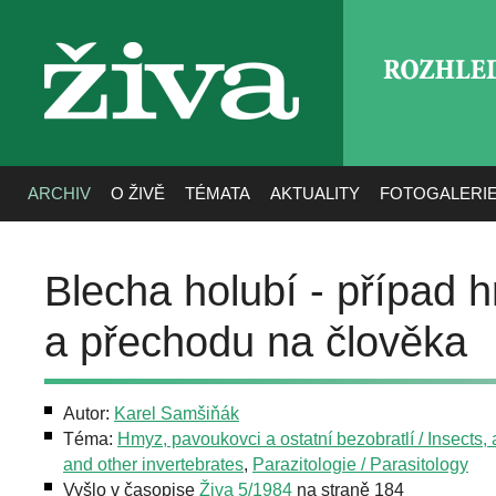
ROZHLE
živa
ARCHIV
O ŽIVĚ
TÉMATA
AKTUALITY
FOTOGALERI
Blecha holubí - případ
a přechodu na člověka
Autor:
Karel Samšiňák
Téma:
Hmyz, pavoukovci a ostatní bezobratlí / Insects,
and other invertebrates
,
Parazitologie / Parasitology
Vyšlo v časopise
Živa 5/1984
na straně 184