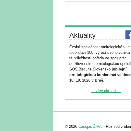
Aktuality
Česká společnost ornitologická v le
roce slaví 100. výročí svého vzniku 
té příležitosti pořádá ve spolupráci
se Slovenskou ornitologickou společ
SOS/BirdLife Slovensko
jubilejní
ornitologickou konferenci ve dnec
18. 10. 2026 v Brně
.
Podrobnější informace ke konferenc
... více aktualit ...
naleznete zde:
https://www.birdlife.cz/konference-2
Registrovat se můžete do 6. září.
Upozorňujeme, že termín pro odeslá
© 2026
Časopis ŽIVA
– Rozhled v obor
abstraktu přihlášené přednášky neb