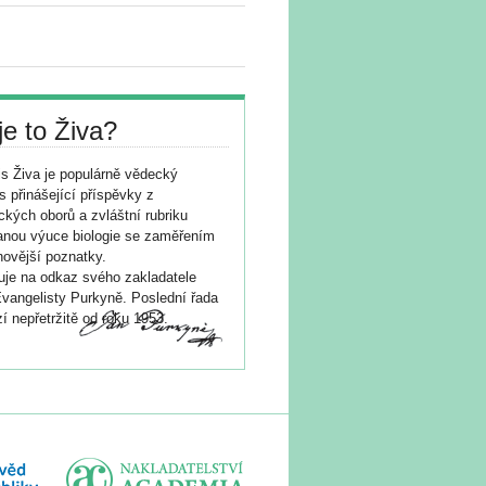
je to Živa?
s Živa je populárně vědecký
s přinášející příspěvky z
ických oborů a zvláštní rubriku
nou výuce biologie se zaměřením
novější poznatky.
je na odkaz svého zakladatele
vangelisty Purkyně. Poslední řada
í nepřetržitě od roku 1953.