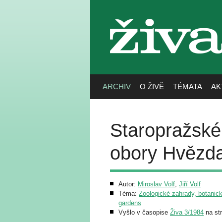
živa
ARCHIV
O ŽIVĚ
TÉMATA
AK
Staropražské 
obory Hvězd
Autor:
Miroslav Volf
,
Jiří Volf
Téma:
Zoologické zahrady, botanick
gardens
Vyšlo v časopise
Živa 3/1984
na st