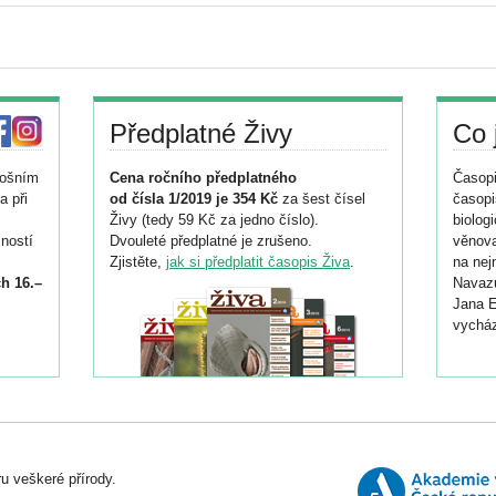
Předplatné Živy
Co 
tošním
Cena ročního předplatného
Časopi
a při
od čísla 1/2019 je 354 Kč
za šest čísel
časopi
Živy (tedy 59 Kč za jedno číslo).
biolog
ností
Dvouleté předplatné je zrušeno.
věnova
Zjistěte,
jak si předplatit časopis Živa
.
na nej
h 16.–
Navazu
Jana E
vycház
i
026/
ní
u veškeré přírody.
o