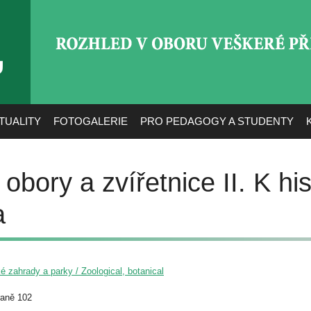
ROZHLED V OBORU VEŠ
TUALITY
FOTOGALERIE
PRO PEDAGOGY A STUDENTY
obory a zvířetnice II. K his
a
é zahrady a parky / Zoological, botanical
raně 102