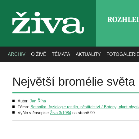
ROZHLE
živa
ARCHIV
O ŽIVĚ
TÉMATA
AKTUALITY
FOTOGALERI
Největší bromélie světa
Autor:
Jan Říha
Téma:
Botanika, fyziologie rostlin, pěstitelství / Botany, plant phys
Vyšlo v časopise
Živa 3/1984
na straně 99