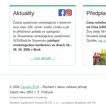
Aktuality
Předpla
Česká společnost ornitologická v letošním
Cena ročního
roce slaví 100. výročí svého vzniku a při
od čísla 1/20
té příležitosti pořádá ve spolupráci
Živy (tedy 59 
se Slovenskou ornitologickou společností
Dvouleté předp
SOS/BirdLife Slovensko
jubilejní
Zjistěte,
jak s
ornitologickou konferenci ve dnech 16.–
18. 10. 2026 v Brně
.
Podrobnější informace ke konferenci
... více aktualit ...
naleznete zde:
https://www.birdlife.cz/konference-2026/
Registrovat se můžete do 6. září.
Upozorňujeme, že termín pro odeslání
© 2026
Časopis ŽIVA
– Rozhled v oboru veškeré přírody.
abstraktu přihlášené přednášky nebo
posteru je už 30. června.
Založil roku 1853 J. E. Purkyně.
Vydává Nakladatelství Academia,
Středisko společných činností AV ČR, v. v. i., za podpory Akademie věd ČR.