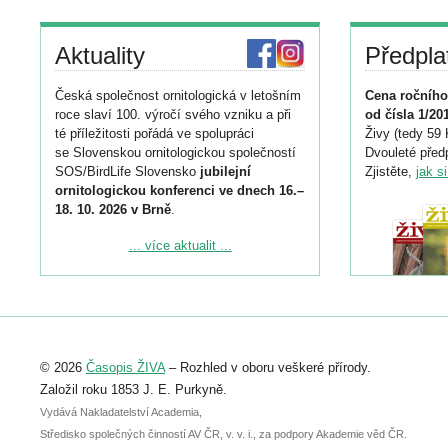
Aktuality
Předpla
Česká společnost ornitologická v letošním
Cena ročního
roce slaví 100. výročí svého vzniku a při
od čísla 1/20
té příležitosti pořádá ve spolupráci
Živy (tedy 59 
se Slovenskou ornitologickou společností
Dvouleté předp
SOS/BirdLife Slovensko
jubilejní
Zjistěte,
jak s
ornitologickou konferenci ve dnech 16.–
18. 10. 2026 v Brně
.
Podrobnější informace ke konferenci
... více aktualit ...
naleznete zde:
https://www.birdlife.cz/konference-2026/
Registrovat se můžete do 6. září.
Upozorňujeme, že termín pro odeslání
© 2026
Časopis ŽIVA
– Rozhled v oboru veškeré přírody.
abstraktu přihlášené přednášky nebo
posteru je už 30. června.
Založil roku 1853 J. E. Purkyně.
Vydává Nakladatelství Academia,
Středisko společných činností AV ČR, v. v. i., za podpory Akademie věd ČR.