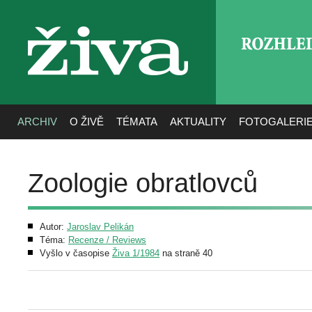
ROZHLE
živa
ARCHIV
O ŽIVĚ
TÉMATA
AKTUALITY
FOTOGALERI
Zoologie obratlovců
Autor:
Jaroslav Pelikán
Téma:
Recenze / Reviews
Vyšlo v časopise
Živa 1/1984
na straně 40