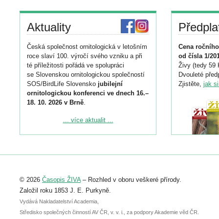
Aktuality
Předpla
Česká společnost ornitologická v letošním
Cena ročního
roce slaví 100. výročí svého vzniku a při
od čísla 1/20
té příležitosti pořádá ve spolupráci
Živy (tedy 59 
se Slovenskou ornitologickou společností
Dvouleté předp
SOS/BirdLife Slovensko
jubilejní
Zjistěte,
jak s
ornitologickou konferenci ve dnech 16.–
18. 10. 2026 v Brně
.
Podrobnější informace ke konferenci
... více aktualit ...
naleznete zde:
https://www.birdlife.cz/konference-2026/
Registrovat se můžete do 6. září.
Upozorňujeme, že termín pro odeslání
© 2026
Časopis ŽIVA
– Rozhled v oboru veškeré přírody.
abstraktu přihlášené přednášky nebo
posteru je už 30. června.
Založil roku 1853 J. E. Purkyně.
Vydává Nakladatelství Academia,
Středisko společných činností AV ČR, v. v. i., za podpory Akademie věd ČR.