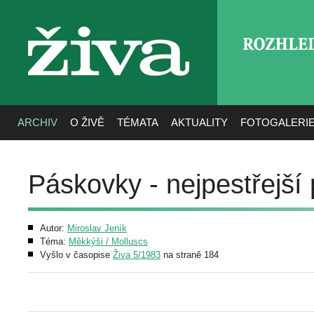
ROZHLE
živa
ARCHIV
O ŽIVĚ
TÉMATA
AKTUALITY
FOTOGALERI
Páskovky - nejpestřejší 
Autor:
Miroslav Jeník
Téma:
Měkkýši / Molluscs
Vyšlo v časopise
Živa 5/1983
na straně 184