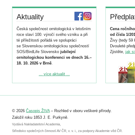
Aktuality
Předpla
Česká společnost ornitologická v letošním
Cena ročního
roce slaví 100. výročí svého vzniku a při
od čísla 1/20
té příležitosti pořádá ve spolupráci
Živy (tedy 59 
se Slovenskou ornitologickou společností
Dvouleté předp
SOS/BirdLife Slovensko
jubilejní
Zjistěte,
jak s
ornitologickou konferenci ve dnech 16.–
18. 10. 2026 v Brně
.
Podrobnější informace ke konferenci
... více aktualit ...
naleznete zde:
https://www.birdlife.cz/konference-2026/
Registrovat se můžete do 6. září.
Upozorňujeme, že termín pro odeslání
© 2026
Časopis ŽIVA
– Rozhled v oboru veškeré přírody.
abstraktu přihlášené přednášky nebo
posteru je už 30. června.
Založil roku 1853 J. E. Purkyně.
Vydává Nakladatelství Academia,
Středisko společných činností AV ČR, v. v. i., za podpory Akademie věd ČR.