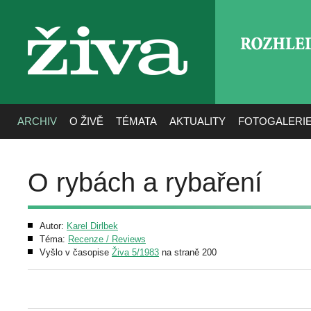
ROZHLE
živa
ARCHIV
O ŽIVĚ
TÉMATA
AKTUALITY
FOTOGALERI
O rybách a rybaření
Autor:
Karel Dirlbek
Téma:
Recenze / Reviews
Vyšlo v časopise
Živa 5/1983
na straně 200