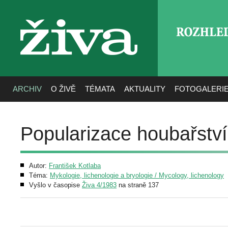
ROZHLE
živa
ARCHIV
O ŽIVĚ
TÉMATA
AKTUALITY
FOTOGALERI
Popularizace houbařstv
Autor:
František Kotlaba
Téma:
Mykologie, lichenologie a bryologie / Mycology, lichenology
Vyšlo v časopise
Živa 4/1983
na straně 137