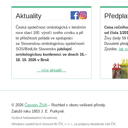
Aktuality
Předpla
Česká společnost ornitologická v letošním
Cena ročního
roce slaví 100. výročí svého vzniku a při
od čísla 1/20
té příležitosti pořádá ve spolupráci
Živy (tedy 59 
se Slovenskou ornitologickou společností
Dvouleté předp
SOS/BirdLife Slovensko
jubilejní
Zjistěte,
jak s
ornitologickou konferenci ve dnech 16.–
18. 10. 2026 v Brně
.
Podrobnější informace ke konferenci
... více aktualit ...
naleznete zde:
https://www.birdlife.cz/konference-2026/
Registrovat se můžete do 6. září.
Upozorňujeme, že termín pro odeslání
© 2026
Časopis ŽIVA
– Rozhled v oboru veškeré přírody.
abstraktu přihlášené přednášky nebo
posteru je už 30. června.
Založil roku 1853 J. E. Purkyně.
Vydává Nakladatelství Academia,
Středisko společných činností AV ČR, v. v. i., za podpory Akademie věd ČR.