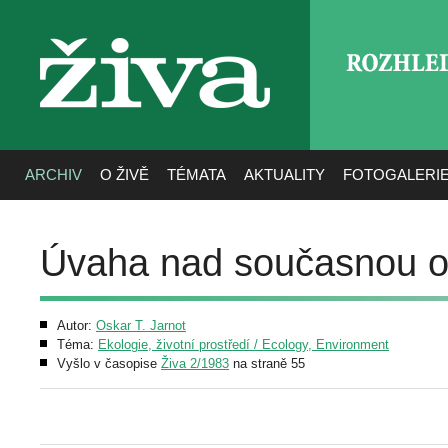
ROZHLE
živa
ARCHIV
O ŽIVĚ
TÉMATA
AKTUALITY
FOTOGALERI
Úvaha nad současnou oc
Autor:
Oskar T. Jarnot
Téma:
Ekologie, životní prostředí / Ecology, Environment
Vyšlo v časopise
Živa 2/1983
na straně 55