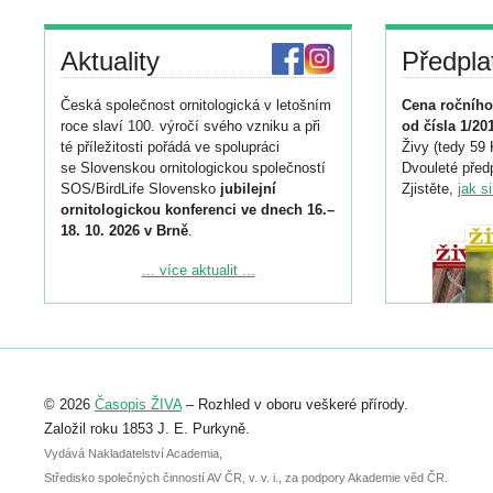
Aktuality
Předpla
Česká společnost ornitologická v letošním
Cena ročního
roce slaví 100. výročí svého vzniku a při
od čísla 1/20
té příležitosti pořádá ve spolupráci
Živy (tedy 59 
se Slovenskou ornitologickou společností
Dvouleté předp
SOS/BirdLife Slovensko
jubilejní
Zjistěte,
jak s
ornitologickou konferenci ve dnech 16.–
18. 10. 2026 v Brně
.
Podrobnější informace ke konferenci
... více aktualit ...
naleznete zde:
https://www.birdlife.cz/konference-2026/
Registrovat se můžete do 6. září.
Upozorňujeme, že termín pro odeslání
© 2026
Časopis ŽIVA
– Rozhled v oboru veškeré přírody.
abstraktu přihlášené přednášky nebo
posteru je už 30. června.
Založil roku 1853 J. E. Purkyně.
Vydává Nakladatelství Academia,
Středisko společných činností AV ČR, v. v. i., za podpory Akademie věd ČR.