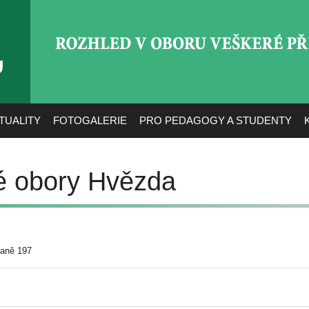
ROZHLED V OBORU VEŠ
TUALITY
FOTOGALERIE
PRO PEDAGOGY A STUDENTY
é obory Hvězda
raně 197