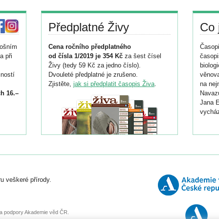
Předplatné Živy
Co 
tošním
Cena ročního předplatného
Časopi
a při
od čísla 1/2019 je 354 Kč
za šest čísel
časopi
Živy (tedy 59 Kč za jedno číslo).
biolog
ností
Dvouleté předplatné je zrušeno.
věnova
Zjistěte,
jak si předplatit časopis Živa
.
na nej
h 16.–
Navazu
Jana E
vycház
i
026/
ní
u veškeré přírody.
o
, za podpory Akademie věd ČR.