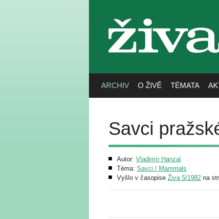
živa
ARCHIV
O ŽIVĚ
TÉMATA
AK
Savci pražsk
Autor:
Vladimír Hanzal
Téma:
Savci / Mammals
Vyšlo v časopise
Živa 5/1982
na st