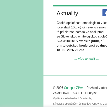
Aktuality
Česká společnost ornitologická v le
roce slaví 100. výročí svého vzniku 
té příležitosti pořádá ve spolupráci
se Slovenskou ornitologickou společ
SOS/BirdLife Slovensko
jubilejní
ornitologickou konferenci ve dnec
18. 10. 2026 v Brně
.
Podrobnější informace ke konferenc
... více aktualit ...
naleznete zde:
https://www.birdlife.cz/konference-2
Registrovat se můžete do 6. září.
Upozorňujeme, že termín pro odeslá
© 2026
Časopis ŽIVA
– Rozhled v obor
abstraktu přihlášené přednášky neb
posteru je už 30. června.
Založil roku 1853 J. E. Purkyně.
Vydává Nakladatelství Academia,
Středisko společných činností AV ČR, v. v. i.