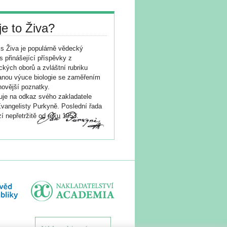
je to Živa?
s Živa je populárně vědecký
s přinášející příspěvky z
ických oborů a zvláštní rubriku
nou výuce biologie se zaměřením
novější poznatky.
je na odkaz svého zakladatele
vangelisty Purkyně. Poslední řada
í nepřetržitě od roku 1953.