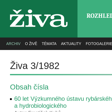
ROZHLE
živa
ARCHIV
O ŽIVĚ
TÉMATA
AKTUALITY
FOTOGALERI
Živa 3/1982
Obsah čísla
60 let Výzkumného ústavu rybárské
a hydrobiologického