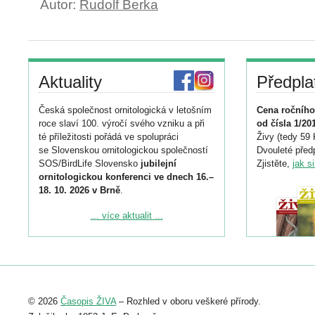
Autor:
Rudolf Berka
Aktuality
Předpla
Česká společnost ornitologická v letošním
Cena ročního
roce slaví 100. výročí svého vzniku a při
od čísla 1/20
té příležitosti pořádá ve spolupráci
Živy (tedy 59 
se Slovenskou ornitologickou společností
Dvouleté předp
SOS/BirdLife Slovensko
jubilejní
Zjistěte,
jak s
ornitologickou konferenci ve dnech 16.–
18. 10. 2026 v Brně
.
Podrobnější informace ke konferenci
... více aktualit ...
naleznete zde:
https://www.birdlife.cz/konference-2026/
Registrovat se můžete do 6. září.
Upozorňujeme, že termín pro odeslání
© 2026
Časopis ŽIVA
– Rozhled v oboru veškeré přírody.
abstraktu přihlášené přednášky nebo