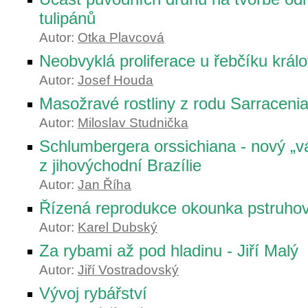
tulipánů
Autor:
Otka Plavcová
Neobvyklá proliferace u řebčíku král
Autor:
Josef Houda
Masožravé rostliny z rodu Sarracenia
Autor:
Miloslav Studnička
Schlumbergera orssichiana - nový „v
z jihovýchodní Brazílie
Autor:
Jan Říha
Řízená reprodukce okounka pstruho
Autor:
Karel Dubský
Za rybami až pod hladinu - Jiří Malý
Autor:
Jiří Vostradovský
Vývoj rybářství