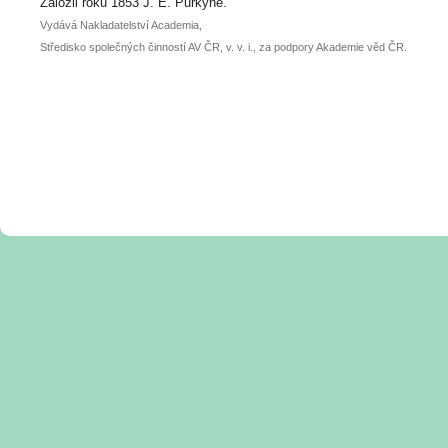
posteru je už 30. června.
Založil roku 1853 J. E. Purkyně.
Vydává Nakladatelství Academia,
Středisko společných činností AV ČR, v. v. i., za podpory Akademie věd ČR.