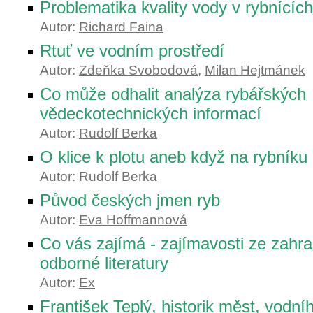
Problematika kvality vody v rybnících
Autor:
Richard Faina
Rtuť ve vodním prostředí
Autor:
Zdeňka Svobodová
,
Milan Hejtmánek
Co může odhalit analýza rybářských
vědeckotechnických informací
Autor:
Rudolf Berka
O klice k plotu aneb když na rybníku 
Autor:
Rudolf Berka
Původ českých jmen ryb
Autor:
Eva Hoffmannová
Co vás zajímá - zajímavosti ze zahra
odborné literatury
Autor:
Ex
František Teplý, historik měst, vodní