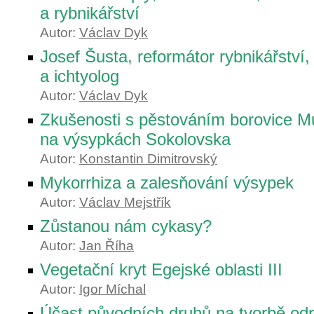
a rybnikářství
Autor:
Václav Dyk
Josef Šusta, reformátor rybnikářství,
a ichtyolog
Autor:
Václav Dyk
Zkušenosti s pěstováním borovice M
na výsypkách Sokolovska
Autor:
Konstantin Dimitrovský
Mykorrhiza a zalesňování výsypek
Autor:
Václav Mejstřík
Zůstanou nám cykasy?
Autor:
Jan Říha
Vegetační kryt Egejské oblasti III
Autor:
Igor Míchal
Účast původních druhů na tvorbě odr