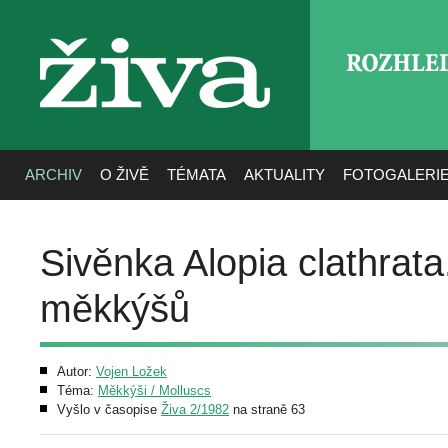
ROZHLE
živa
ARCHIV
O ŽIVĚ
TÉMATA
AKTUALITY
FOTOGALERI
Sivěnka Alopia clathrata
měkkýšů
Autor:
Vojen Ložek
Téma:
Měkkýši / Molluscs
Vyšlo v časopise
Živa 2/1982
na straně 63