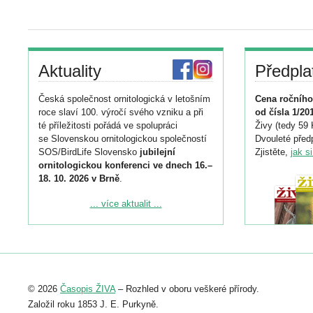
Aktuality
Předpla
Česká společnost ornitologická v letošním
Cena ročního
roce slaví 100. výročí svého vzniku a při
od čísla 1/20
té příležitosti pořádá ve spolupráci
Živy (tedy 59 
se Slovenskou ornitologickou společností
Dvouleté předp
SOS/BirdLife Slovensko
jubilejní
Zjistěte,
jak s
ornitologickou konferenci ve dnech 16.–
18. 10. 2026 v Brně
.
Podrobnější informace ke konferenci
... více aktualit ...
naleznete zde:
https://www.birdlife.cz/konference-2026/
Registrovat se můžete do 6. září.
Upozorňujeme, že termín pro odeslání
© 2026
Časopis ŽIVA
– Rozhled v oboru veškeré přírody.
abstraktu přihlášené přednášky nebo
posteru je už 30. června.
Založil roku 1853 J. E. Purkyně.