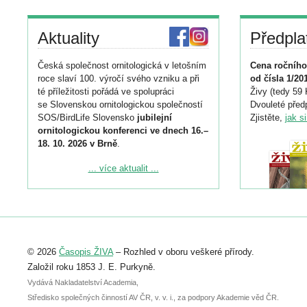
Aktuality
Předpla
Česká společnost ornitologická v letošním
Cena ročního
roce slaví 100. výročí svého vzniku a při
od čísla 1/20
té příležitosti pořádá ve spolupráci
Živy (tedy 59 
se Slovenskou ornitologickou společností
Dvouleté předp
SOS/BirdLife Slovensko
jubilejní
Zjistěte,
jak s
ornitologickou konferenci ve dnech 16.–
18. 10. 2026 v Brně
.
Podrobnější informace ke konferenci
... více aktualit ...
naleznete zde:
https://www.birdlife.cz/konference-2026/
Registrovat se můžete do 6. září.
Upozorňujeme, že termín pro odeslání
© 2026
Časopis ŽIVA
– Rozhled v oboru veškeré přírody.
abstraktu přihlášené přednášky nebo
posteru je už 30. června.
Založil roku 1853 J. E. Purkyně.
Vydává Nakladatelství Academia,
Středisko společných činností AV ČR, v. v. i., za podpory Akademie věd ČR.