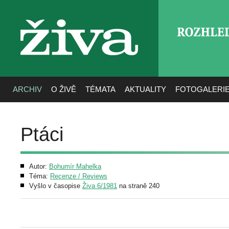
ROZHLE
živa
ARCHIV
O ŽIVĚ
TÉMATA
AKTUALITY
FOTOGALERI
Ptáci
Autor:
Bohumír Mahelka
Téma:
Recenze / Reviews
Vyšlo v časopise
Živa 6/1981
na straně 240