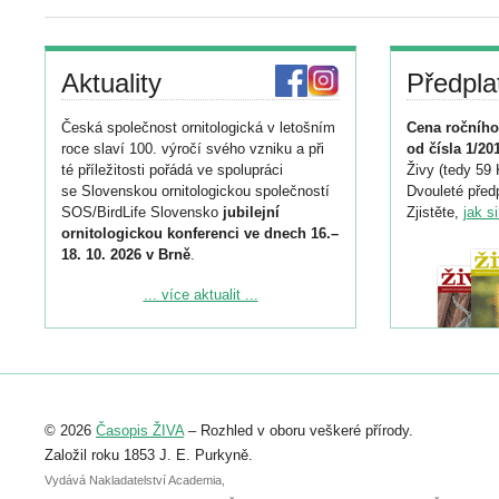
Aktuality
Předpla
Česká společnost ornitologická v letošním
Cena ročního
roce slaví 100. výročí svého vzniku a při
od čísla 1/20
té příležitosti pořádá ve spolupráci
Živy (tedy 59 
se Slovenskou ornitologickou společností
Dvouleté předp
SOS/BirdLife Slovensko
jubilejní
Zjistěte,
jak s
ornitologickou konferenci ve dnech 16.–
18. 10. 2026 v Brně
.
Podrobnější informace ke konferenci
... více aktualit ...
naleznete zde:
https://www.birdlife.cz/konference-2026/
Registrovat se můžete do 6. září.
Upozorňujeme, že termín pro odeslání
© 2026
Časopis ŽIVA
– Rozhled v oboru veškeré přírody.
abstraktu přihlášené přednášky nebo
posteru je už 30. června.
Založil roku 1853 J. E. Purkyně.
Vydává Nakladatelství Academia,