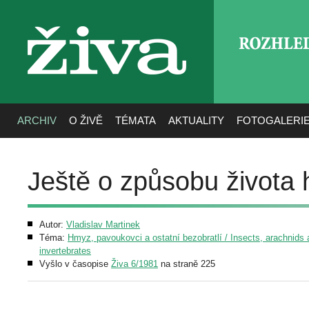
ROZHLE
živa
ARCHIV
O ŽIVĚ
TÉMATA
AKTUALITY
FOTOGALERI
Ještě o způsobu života 
Autor:
Vladislav Martinek
Téma:
Hmyz, pavoukovci a ostatní bezobratlí / Insects, arachnids 
invertebrates
Vyšlo v časopise
Živa 6/1981
na straně 225